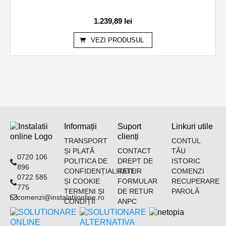
1.239,89
lei
VEZI PRODUSUL
Informații
Suport
Linkuri utile
clienți
TRANSPORT
CONTUL
ȘI PLATĂ
CONTACT
TĂU
0720 106
POLITICA DE
DREPT DE
ISTORIC
896
CONFIDENȚIALITATE
RETUR
COMENZI
0722 585
ȘI COOKIE
FORMULAR
RECUPERARE
775
TERMENI ȘI
DE RETUR
PAROLĂ
comenzi@instalatiionline.ro
CONDIȚII
ANPC