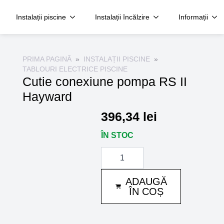
Instalații piscine
Instalații încălzire
Informații
PRIMA PAGINĂ
INSTALAȚII PISCINE
TABLOURI ELECTRICE PISCINE
Cutie conexiune pompa RS II
Hayward
396,34
lei
ÎN STOC
Cantitate
Cutie
conexiune
pompa
ADAUGĂ
RS
II
ÎN COȘ
Hayward