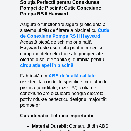
Soluția Perfectă pentru Conexiunea
Pompei de Piscină: Cutie Conexiune
Pompa RS II Hayward
Asigură o funcționare sigură și eficientă a
sistemului tău de filtrare a piscinei cu
Cutia
de Conexiune Pompa RS II Hayward
.
Această piesă de schimb originală
Hayward este esențială pentru protecția
componentelor electrice ale pompei tale,
oferind o soluție fiabilă și durabilă pentru
circulația apei în piscină
.
Fabricată din
ABS de înaltă calitate
,
rezistent la condițiile specifice mediului de
piscină (umiditate, raze UV), cutia de
conexiune are o culoare neagră discretă,
potrivindu-se perfect cu designul majorității
pompelor.
Caracteristici Tehnice Importante:
Material Durabil:
Construită din ABS