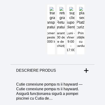
Transport
Retur
Suport
Plată
gratuit
gratuit
clienți
securizată
Comenzi
Garantat
Luni -
Prin
peste
30 de
Vineri
plățile
5000 lei
zile de la
9:00
cu
achiziție
-
cardul
17:00
DESCRIERE PRODUS
Cutie conexiune pompa rs ii hayward —
Cutie conexiune pompa rs ii hayward.
Asigură funcționarea sigură a pompei
piscinei cu Cutia de…