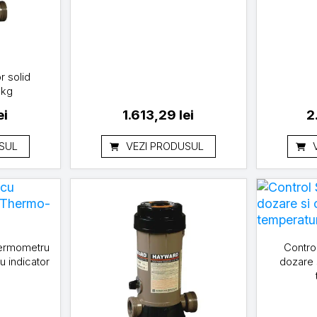
r solid
 kg
ei
1.613,29
lei
2
SUL
VEZI PRODUSUL
 termometru
Contro
 indicator
dozare 