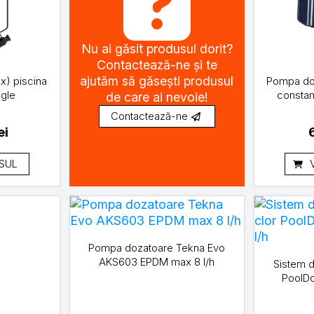
Nu ai găsit produsul dorit?
Contactează-ne și te
ajutăm să găsești produsul
x) piscina
Pompa doz
gle
constan
de care ai nevoie!
Contactează-ne
ei
SUL
Pompa dozatoare Tekna Evo
AKS603 EPDM max 8 l/h
Sistem d
PoolDo