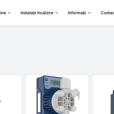
cine
Instalații încălzire
Informații
Contac