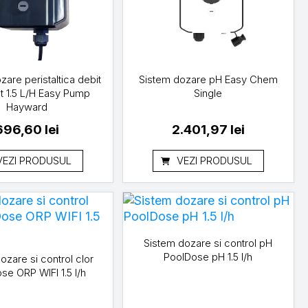
are peristaltica debit
Sistem dozare pH Easy Chem
t 1.5 L/H Easy Pump
Single
Hayward
696,60
lei
2.401,97
lei
VEZI PRODUSUL
VEZI PRODUSUL
Sistem dozare si control pH
PoolDose pH 1.5 l/h
ozare si control clor
se ORP WIFI 1.5 l/h