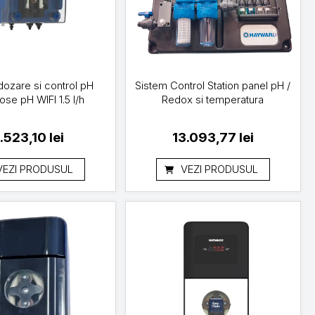
dozare si control pH
Sistem Control Station panel pH /
se pH WIFI 1.5 l/h
Redox si temperatura
.523,10
lei
13.093,77
lei
VEZI PRODUSUL
VEZI PRODUSUL