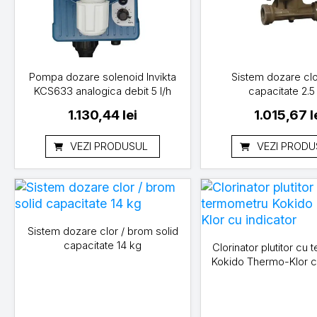
Pompa dozare solenoid Invikta
Sistem dozare clo
KCS633 analogica debit 5 l/h
capacitate 2.5
1.130,44
lei
1.015,67
l
VEZI PRODUSUL
VEZI PRODU
Sistem dozare clor / brom solid
capacitate 14 kg
Clorinator plutitor cu
Kokido Thermo-Klor cu