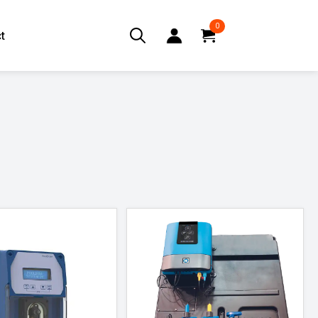
0
t
Search
for: