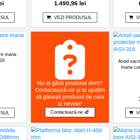
ei
1.490,96
lei
USUL
VEZI PRODUSUL
V
ere mana
316
Anod sacrif
mana cur
Nu ai găsit produsul dorit?
Contactează-ne și te ajutăm
să găsești produsul de care
ai nevoie!
Contactează-ne
USUL
V