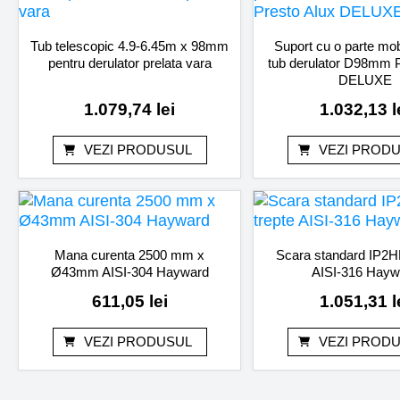
Tub telescopic 4.9-6.45m x 98mm
Suport cu o parte mob
pentru derulator prelata vara
tub derulator D98mm P
DELUXE
1.079,74
lei
1.032,13
l
VEZI PRODUSUL
VEZI PROD
Mana curenta 2500 mm x
Scara standard IP2HF
Ø43mm AISI-304 Hayward
AISI-316 Hayw
611,05
lei
1.051,31
l
VEZI PRODUSUL
VEZI PROD