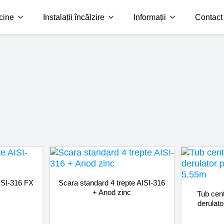
scine
Instalații încălzire
Informații
Contact
ISI-316 FX
Scara standard 4 trepte AISI-316
+ Anod zinc
Tub cen
derulato