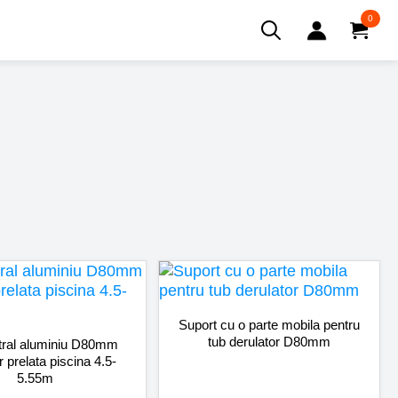
0
Search
for:
Suport cu o parte mobila pentru
tub derulator D80mm
tral aluminiu D80mm
r prelata piscina 4.5-
5.55m