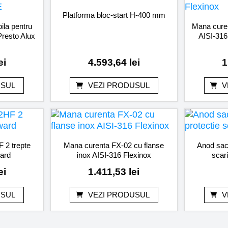
Platforma bloc-start H-400 mm
ila pentru
Mana curen
resto Alux
AISI-316
ei
4.593,64
lei
1
USUL
VEZI PRODUSUL
V
 2 trepte
Mana curenta FX-02 cu flanse
Anod sacr
ard
inox AISI-316 Flexinox
scar
ei
1.411,53
lei
USUL
VEZI PRODUSUL
V