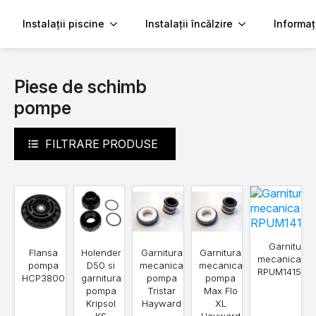
Instalații piscine
Instalații încălzire
Informaț
Piese de schimb
pompe
FILTRARE PRODUSE
Garnitura
Flansa
Holender
Garnitura
Garnitura
mecanica D
pompa
D50 si
mecanica
mecanica
RPUM1415.0
HCP3800
garnitura
pompa
pompa
pompa
Tristar
Max Flo
Kripsol
Hayward
XL
KS
Hayward