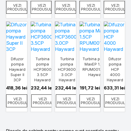
VEZI
VEZI
VEZI
VEZI
VEZI
PRODUSUL
PRODUSUL
PRODUSUL
PRODUSUL
PRODUSUL
Difuzor
Turbina
Turbina
Turbina pompa
Difuzor
pompa
pompa
pompa
MaxEP 1.5CP
pompa
Hayward
HCP3600
HCP3600
RPUM0013.09R
HCP
Super II
3.5CP
3.0CP
Hayward
4000
3CP
Hayward
Hayward
Hayward
418,36
lei
232,44
lei
232,44
lei
191,72
lei
633,31
lei
VEZI
VEZI
VEZI
VEZI
VEZI
PRODUSUL
PRODUSUL
PRODUSUL
PRODUSUL
PRODUSUL
Piesele de schimb pentru pompe sunt esențiale pentru