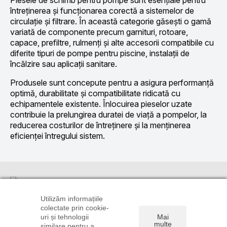
întreținerea și funcționarea corectă a sistemelor de
circulație și filtrare. În această categorie găsești o gamă
variată de componente precum garnituri, rotoare,
capace, prefiltre, rulmenți și alte accesorii compatibile cu
diferite tipuri de pompe pentru piscine, instalații de
încălzire sau aplicații sanitare.
Produsele sunt concepute pentru a asigura performanță
optimă, durabilitate și compatibilitate ridicată cu
echipamentele existente. Înlocuirea pieselor uzate
contribuie la prelungirea duratei de viață a pompelor, la
reducerea costurilor de întreținere și la menținerea
eficienței întregului sistem.
Informații
Suport
Linkuri utile
clienți
TRANSPORT
CONTUL
Utilizăm informațiile
ȘI PLATĂ
CONTACT
TĂU
colectate prin cookie-
0720 106
uri și tehnologii
Mai
POLITICA DE
DREPT DE
ISTORIC
896
multe
similare pentru a