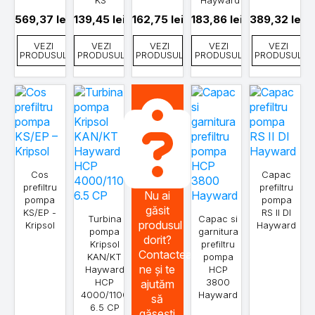
569,37
lei
139,45
lei
162,75
lei
183,86
lei
389,32
lei
VEZI
VEZI
VEZI
VEZI
VEZI
PRODUSUL
PRODUSUL
PRODUSUL
PRODUSUL
PRODUSUL
Cos
Capac
prefiltru
prefiltru
Nu ai
pompa
pompa
găsit
KS/EP -
RS II DI
Turbina
Capac si
produsul
Kripsol
Hayward
pompa
garnitura
dorit?
Kripsol
prefiltru
Contactează-
KAN/KT
pompa
ne și te
Hayward
HCP
HCP
3800
ajutăm
4000/1100
Hayward
să
6.5 CP
găsești