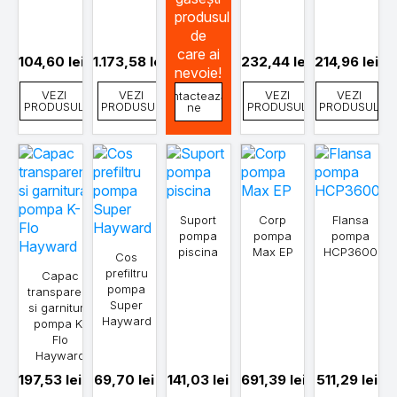
produsul
de
care ai
104,60
lei
1.173,58
lei
232,44
lei
214,96
lei
nevoie!
VEZI
VEZI
VEZI
VEZI
Contactează-
PRODUSUL
PRODUSUL
PRODUSUL
PRODUSUL
ne
Suport
Corp
Flansa
pompa
pompa
pompa
piscina
Max EP
HCP3600
Cos
prefiltru
Capac
pompa
transparent
Super
si garnitura
Hayward
pompa K-
Flo
Hayward
197,53
lei
69,70
lei
141,03
lei
691,39
lei
511,29
lei