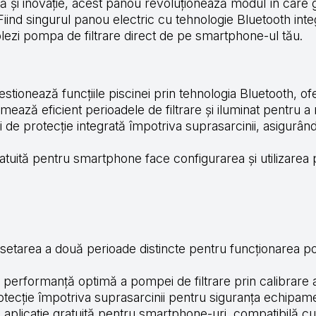
 și inovație, acest panou revoluționează modul în care ges
. Fiind singurul panou electric cu tehnologie Bluetooth int
olezi pompa de filtrare direct de pe smartphone-ul tău.
stionează funcțiile piscinei prin tehnologia Bluetooth, oferi
ează eficient perioadele de filtrare și iluminat pentru 
 de protecție integrată împotriva suprasarcinii, asigurân
ratuită pentru smartphone face configurarea și utilizarea
setarea a două perioade distincte pentru funcționarea pom
performanță optimă a pompei de filtrare prin calibrare au
rotecție împotriva suprasarcinii pentru siguranța echipame
 aplicație gratuită pentru smartphone-uri, compatibilă c