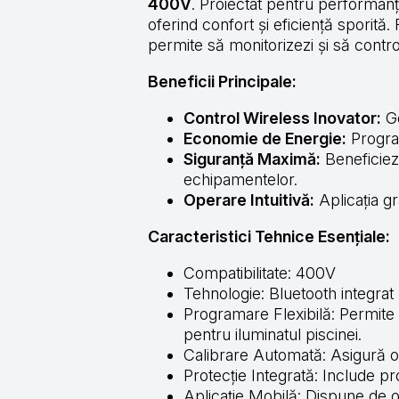
400V
. Proiectat pentru performanță
oferind confort și eficiență sporită
permite să monitorizezi și să contr
Beneficii Principale:
Control Wireless Inovator:
Ge
Economie de Energie:
Program
Siguranță Maximă:
Beneficiezi
echipamentelor.
Operare Intuitivă:
Aplicația g
Caracteristici Tehnice Esențiale:
Compatibilitate: 400V
Tehnologie: Bluetooth integrat
Programare Flexibilă: Permite 
pentru iluminatul piscinei.
Calibrare Automată: Asigură o 
Protecție Integrată: Include p
Aplicație Mobilă: Dispune de o