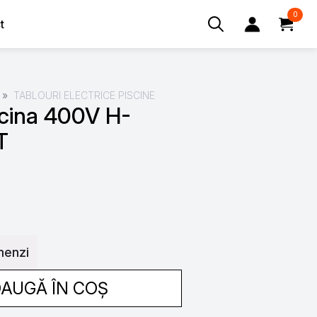
0
t
Search
for:
TABLOURI ELECTRICE PISCINE
scina 400V H-
T
menzi
AUGĂ ÎN COȘ