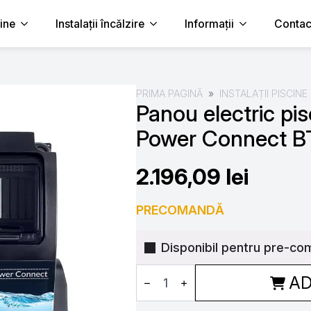
cine
Instalații încălzire
Informații
Contac
PRIMA PAGINĂ
INSTALAȚII PISCINE
Panou electric pi
Power Connect B
2.196,09
lei
PRECOMANDĂ
Disponibil pentru pre-co
Cantitate
AD
Panou
electric
piscina