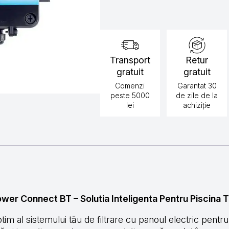
400V
H-
Power
Connect
BT
Transport
Retur
gratuit
gratuit
Comenzi
Garantat 30
peste 5000
de zile de la
lei
achiziție
wer Connect BT – Solutia Inteligenta Pentru Piscina 
tim al sistemului tău de filtrare cu panoul electric pentr