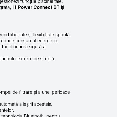
tionezi funcțiile piscinei tale,
egrată,
H-Power Connect BT
îți
nd libertate și flexibilitate sporită.
a reduce consumul energetic.
d funcționarea sigură a
 panoului extrem de simplă.
pei de filtrare și a unei perioade
tomată a ieșirii acesteia.
ntelor.
u tehnologia Bluetooth, pentru