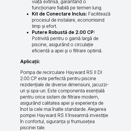
viață extinsă, garantând o
funcționare fiabilă pe termen lung.
Kit de Conectare Inclus:
Facilitează
procesul de instalare, economisind
timp și efort.
Putere Robustă de 2.00 CP:
Potrivită pentru o gamă largă de
piscine, asigurând o circulație
eficientă a apei și o filtrare optimă.
Aplicații:
Pompa de recirculare Hayward RS II DI
2.00 CP este perfectă pentru piscine
rezidențiale de diverse dimensiuni, jacuzzi-
uri și spa-uri. Este componenta esențială
pentru orice sistem de filtrare modern,
asigurând calitatea apei și experiența de
înot la cele mai înalte standarde. Alegerea
pompei Hayward RS II înseamnă investiție
în confortul, siguranța și frumusețea
piscinei tale.