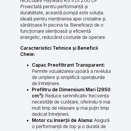
recirculare Hayward RS II DI 2.00 CP.
Proiectată pentru performanță și
durabilitate, această pompă este soluția
ideală pentru menținerea apei cristaline și
sănătoase în piscina ta. Beneficiezi de o
funcționare silențioasă și eficientă
energetic, reducând costurile de operare.
Caracteristici Tehnice și Beneficii
Cheie:
Capac Preofiltrant Transparent:
Permite vizualizarea ușoară a nivelului
de umplere și simplifică operațiunile
de întreținere.
Prefiltru de Dimensiuni Mari (2950
cm³):
Reduce semnificativ frecvența
necesității de curățare, oferindu-ți mai
mult timp de relaxare și mai puțin timp
dedicat întreținerii.
Motor cu Inserții de Alama:
Asigură
o performanță de top și o durată de