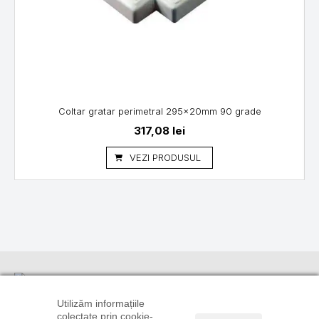
Coltar gratar perimetral 295x20mm 90 grade
317,08
lei
VEZI PRODUSUL
Informații
Suport
Linkuri utile
clienți
TRANSPORT
CONTUL
Utilizăm informațiile
ȘI PLATĂ
CONTACT
TĂU
colectate prin cookie-