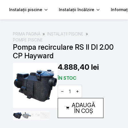
Instalații piscine
Instalații încălzire
Informaț
PRIMA PAGINĂ
INSTALAȚII PISCINE
POMPE PISCINE
Pompa recirculare RS II DI 2.00
CP Hayward
4.888,40
lei
ÎN STOC
Cantitate
Pompa
recirculare
RS
ADAUGĂ
II
DI
ÎN COȘ
2.00
CP
Hayward