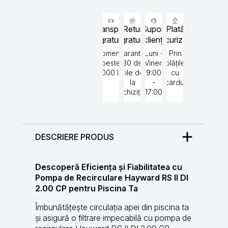
Transport
Retur
Suport
Plată
gratuit
gratuit
clienți
securizată
Comenzi
Garantat
Luni -
Prin
peste
30 de
Vineri
plățile
5000 lei
zile de
9:00
cu
la
-
cardul
achiziție
17:00
DESCRIERE PRODUS
Descoperă Eficiența și Fiabilitatea cu
Pompa de Recirculare Hayward RS II DI
2.00 CP pentru Piscina Ta
Îmbunătățește circulația apei din piscina ta
și asigură o filtrare impecabilă cu pompa de