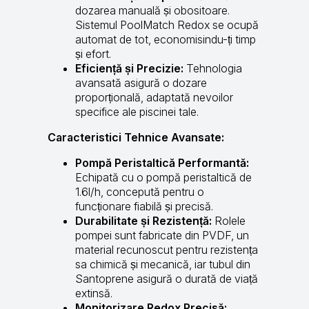
dozarea manuală și obositoare.
Sistemul PoolMatch Redox se ocupă
automat de tot, economisindu-ți timp
și efort.
Eficiență și Precizie:
Tehnologia
avansată asigură o dozare
proporțională, adaptată nevoilor
specifice ale piscinei tale.
Caracteristici Tehnice Avansate:
Pompă Peristaltică Performantă:
Echipată cu o pompă peristaltică de
1.6l/h, concepută pentru o
funcționare fiabilă și precisă.
Durabilitate și Rezistență:
Rolele
pompei sunt fabricate din PVDF, un
material recunoscut pentru rezistența
sa chimică și mecanică, iar tubul din
Santoprene asigură o durată de viață
extinsă.
Monitorizare Redox Precisă: