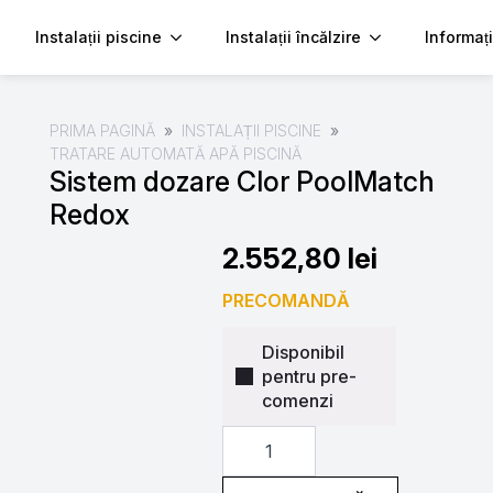
Instalații piscine
Instalații încălzire
Informați
PRIMA PAGINĂ
INSTALAȚII PISCINE
TRATARE AUTOMATĂ APĂ PISCINĂ
Sistem dozare Clor PoolMatch
Redox
2.552,80
lei
PRECOMANDĂ
Disponibil
pentru pre-
comenzi
Cantitate
Sistem
dozare
Clor