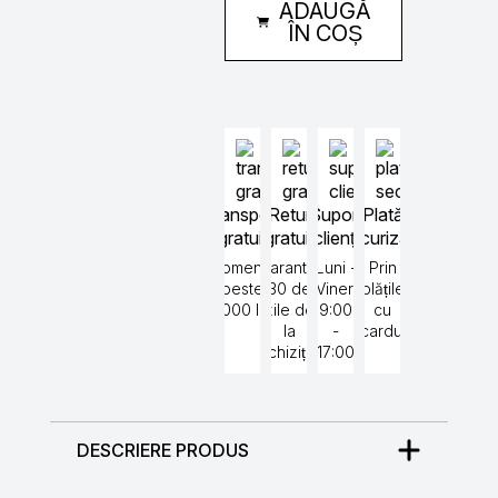
ADAUGĂ
PoolMatch
Redox
ÎN COȘ
Transport
Retur
Suport
Plată
gratuit
gratuit
clienți
securizată
Comenzi
Garantat
Luni -
Prin
peste
30 de
Vineri
plățile
5000 lei
zile de
9:00
cu
la
-
cardul
achiziție
17:00
DESCRIERE PRODUS