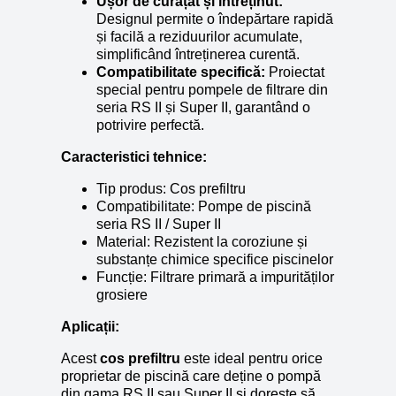
Ușor de curățat și întreținut:
Designul permite o îndepărtare rapidă
și facilă a reziduurilor acumulate,
simplificând întreținerea curentă.
Compatibilitate specifică:
Proiectat
special pentru pompele de filtrare din
seria RS II și Super II, garantând o
potrivire perfectă.
Caracteristici tehnice:
Tip produs: Cos prefiltru
Compatibilitate: Pompe de piscină
seria RS II / Super II
Material: Rezistent la coroziune și
substanțe chimice specifice piscinelor
Funcție: Filtrare primară a impurităților
grosiere
Aplicații:
Acest
cos prefiltru
este ideal pentru orice
proprietar de piscină care deține o pompă
din gama RS II sau Super II și dorește să