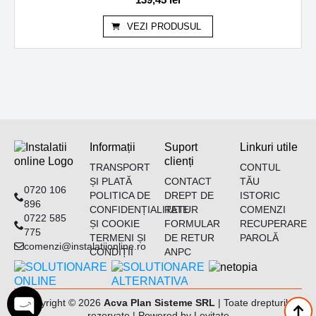
VEZI PRODUSUL
Informații
Suport
Linkuri utile
clienți
TRANSPORT
CONTUL
ȘI PLATĂ
CONTACT
TĂU
0720 106
POLITICA DE
DREPT DE
ISTORIC
896
CONFIDENȚIALITATE
RETUR
COMENZI
0722 585
ȘI COOKIE
FORMULAR
RECUPERARE
775
TERMENI ȘI
DE RETUR
PAROLĂ
comenzi@instalatiionline.ro
CONDIȚII
ANPC
Copyright © 2026
Acva Plan Sisteme SRL
| Toate drepturile
rezervate | Powered by
Levitate