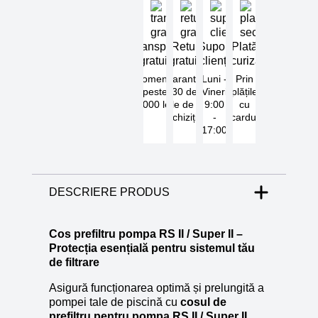
Transport
Retur
Suport
Plată
gratuit
gratuit
clienți
securizată
Comenzi
Garantat
Luni -
Prin
peste
30 de
Vineri
plățile
5000 lei
zile de la
9:00
cu
achiziție
-
cardul
17:00
DESCRIERE PRODUS
Cos prefiltru pompa RS II / Super II –
Protecția esențială pentru sistemul tău
de filtrare
Asigură funcționarea optimă și prelungită a
pompei tale de piscină cu
cosul de
prefiltru pentru pompa RS II / Super II
.