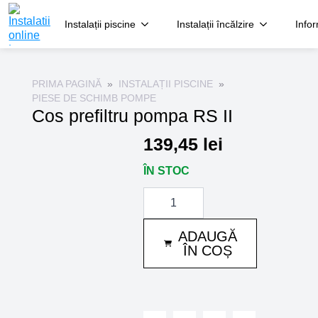
Instalații piscine
Instalații încălzire
Infor
PRIMA PAGINĂ
INSTALAȚII PISCINE
PIESE DE SCHIMB POMPE
Cos prefiltru pompa RS II
139,45
lei
ÎN STOC
Cantitate
Cos
prefiltru
pompa
ADAUGĂ
RS
II
ÎN COȘ