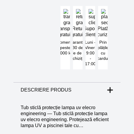
Transport
Retur
Suport
Plată
gratuit
gratuit
clienți
securizată
Comenzi
Garantat
Luni -
Prin
peste
30 de
Vineri
plățile
5000 lei
zile de la
9:00
cu
achiziție
-
cardul
17:00
DESCRIERE PRODUS
Tub sticlă protecție lampa uv elecro
engineering — Tub sticlă protecție lampa
uv elecro engineering. Protejează eficient
lampa UV a piscinei tale cu…