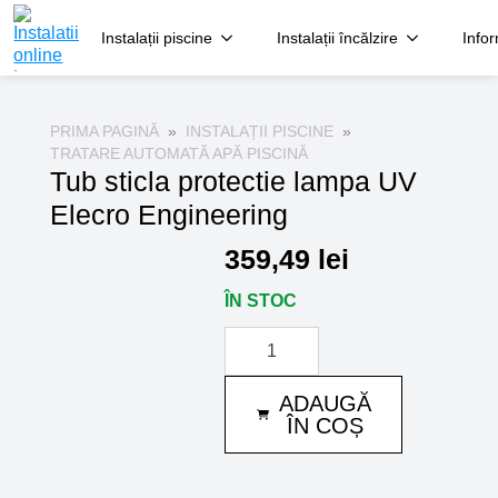
Instalații piscine
Instalații încălzire
Infor
PRIMA PAGINĂ
INSTALAȚII PISCINE
TRATARE AUTOMATĂ APĂ PISCINĂ
Tub sticla protectie lampa UV
Elecro Engineering
359,49
lei
ÎN STOC
Cantitate
Tub
sticla
protectie
ADAUGĂ
lampa
UV
ÎN COȘ
Elecro
Engineering