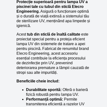
Protecție superioară pentru lampa UV a
piscinei tale cu tubul din sticlă Elecro
Engineering.
Asigură o funcționare optimă
și o durată de viață extinsă a sistemului tău
de sterilizare UV, menținând apa limpede și
igienică.
Acest
tub din sticlă de înaltă calitate
este
proiectat special pentru a proteja eficient
lampa UV din sistemele de tratare a apei
pentru piscină. Fabricat de renumitul brand
Elecro Engineering, acest accesoriu
esențial contribuie la eficiența procesului
de dezinfecție prin UV, prevenind
deteriorarea premature a lămpii cauzată de
stropi sau alte impurități.
Beneficiile cheie includ:
Durabilitate sporită:
Oferă o barieră
fizică robustă pentru lampa UV.
Performanță optimă:
Permite
transmiterea eficientă a razelor UV