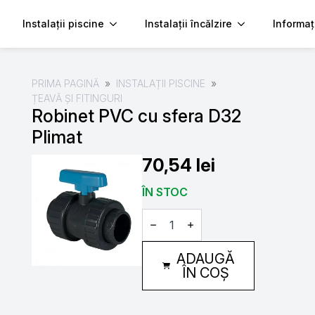
Instalații piscine
Instalații încălzire
Informaț
PRIMA PAGINĂ
INSTALAȚII PISCINE
ȚEAVĂ ȘI FITINGURI
Robinet PVC cu sfera D32
Plimat
70,54
lei
ÎN STOC
Cantitate
Robinet
PVC
cu
ADAUGĂ
sfera
D32
ÎN COȘ
Plimat