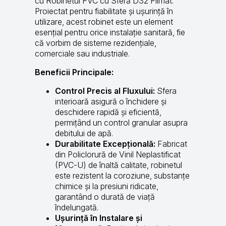
cu Robinetul PVC cu Sferă D32 Plimat.
Proiectat pentru fiabilitate și ușurință în
utilizare, acest robinet este un element
esențial pentru orice instalație sanitară, fie
că vorbim de sisteme rezidențiale,
comerciale sau industriale.
Beneficii Principale:
Control Precis al Fluxului:
Sfera
interioară asigură o închidere și
deschidere rapidă și eficientă,
permițând un control granular asupra
debitului de apă.
Durabilitate Excepțională:
Fabricat
din Policlorură de Vinil Neplastificat
(PVC-U) de înaltă calitate, robinetul
este rezistent la coroziune, substanțe
chimice și la presiuni ridicate,
garantând o durată de viață
îndelungată.
Ușurință în Instalare și