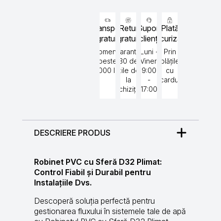
Transport
Retur
Suport
Plată
gratuit
gratuit
clienți
securizată
Comenzi
Garantat
Luni -
Prin
peste
30 de
Vineri
plățile
5000 lei
zile de
9:00
cu
la
-
cardul
achiziție
17:00
DESCRIERE PRODUS
Robinet PVC cu Sferă D32 Plimat:
Control Fiabil și Durabil pentru
Instalațiile Dvs.
Descoperă soluția perfectă pentru
gestionarea fluxului în sistemele tale de apă