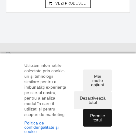
VEZI PRODUSUL
Informații
Suport
Linkuri utile
clienți
TRANSPORT
CONTUL
Utilizăm informațiile
ȘI PLATĂ
CONTACT
TĂU
colectate prin cookie-
0720 106
uri și tehnologii
Mai
POLITICA DE
DREPT DE
ISTORIC
896
multe
similare pentru a
CONFIDENȚIALITATE
RETUR
COMENZI
opțiuni
0722 585
îmbunătăți experiența
ȘI COOKIE
FORMULAR
RECUPERARE
775
pe site-ul nostru,
TERMENI ȘI
DE RETUR
PAROLĂ
pentru a analiza
Dezactivează
comenzi@instalatiionline.ro
CONDIȚII
ANPC
totul
modul în care îl
utilizați și pentru
scopuri de marketing.
Permite
totul
Politica de
confidențialitate și
Copyright © 2026
Acva Plan Sisteme SRL
| Toate
cookie
drepturile rezervate | Powered by
Levitate