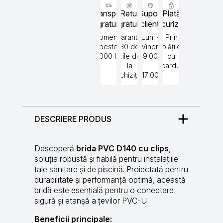
Transport
Retur
Suport
Plată
gratuit
gratuit
clienți
securizată
Comenzi
Garantat
Luni -
Prin
peste
30 de
Vineri
plățile
5000 lei
zile de
9:00
cu
la
-
cardul
achiziție
17:00
DESCRIERE PRODUS
Descoperă
brida PVC D140 cu clips
,
soluția robustă și fiabilă pentru instalațiile
tale sanitare și de piscină. Proiectată pentru
durabilitate și performanță optimă, această
bridă este esențială pentru o conectare
sigură și etanșă a țevilor PVC-U.
Beneficii principale: