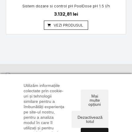
Sistem dozare si control pH PoolDose pH 1.5 l/h
3.132,81
lei
VEZI PRODUSUL
Informații
Suport
Linkuri utile
clienți
TRANSPORT
CONTUL
Utilizăm informațiile
ȘI PLATĂ
CONTACT
TĂU
colectate prin cookie-
0720 106
uri și tehnologii
Mai
POLITICA DE
DREPT DE
ISTORIC
896
multe
similare pentru a
CONFIDENȚIALITATE
RETUR
COMENZI
opțiuni
0722 585
îmbunătăți experiența
ȘI COOKIE
FORMULAR
RECUPERARE
775
pe site-ul nostru,
TERMENI ȘI
DE RETUR
PAROLĂ
pentru a analiza
Dezactivează
comenzi@instalatiionline.ro
CONDIȚII
ANPC
totul
modul în care îl
utilizați și pentru