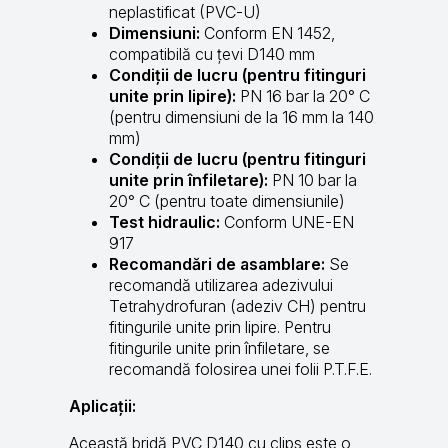
neplastificat (PVC-U)
Dimensiuni:
Conform EN 1452,
compatibilă cu țevi D140 mm
Condiții de lucru (pentru fitinguri
unite prin lipire):
PN 16 bar la 20° C
(pentru dimensiuni de la 16 mm la 140
mm)
Condiții de lucru (pentru fitinguri
unite prin înfiletare):
PN 10 bar la
20° C (pentru toate dimensiunile)
Test hidraulic:
Conform UNE-EN
917
Recomandări de asamblare:
Se
recomandă utilizarea adezivului
Tetrahydrofuran (adeziv CH) pentru
fitingurile unite prin lipire. Pentru
fitingurile unite prin înfiletare, se
recomandă folosirea unei folii P.T.F.E.
Aplicații:
Această bridă PVC D140 cu clips este o