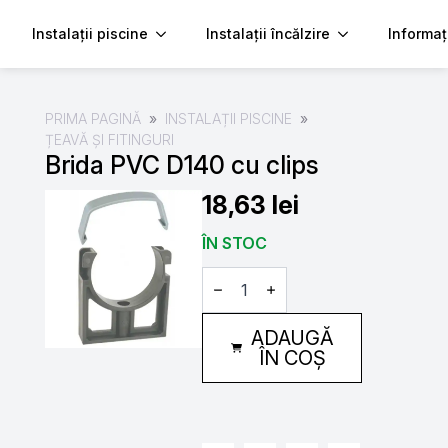
Instalații piscine
Instalații încălzire
Informaț
PRIMA PAGINĂ
INSTALAȚII PISCINE
ȚEAVĂ ȘI FITINGURI
Brida PVC D140 cu clips
18,63
lei
ÎN STOC
Cantitate
Brida
PVC
D140
ADAUGĂ
cu
clips
ÎN COȘ