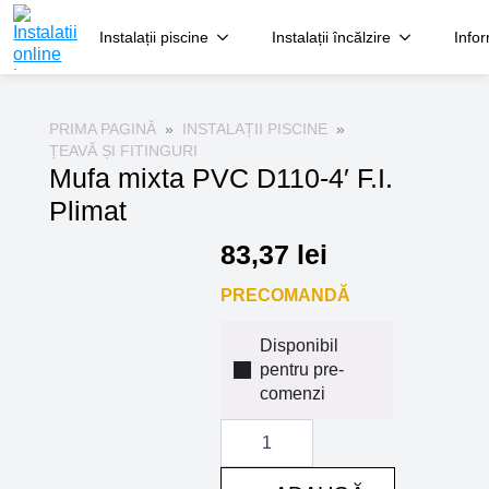
Instalații piscine
Instalații încălzire
Infor
PRIMA PAGINĂ
INSTALAȚII PISCINE
ȚEAVĂ ȘI FITINGURI
Mufa mixta PVC D110-4′ F.I.
Plimat
83,37
lei
PRECOMANDĂ
Disponibil
pentru pre-
comenzi
Cantitate
Mufa
mixta
PVC