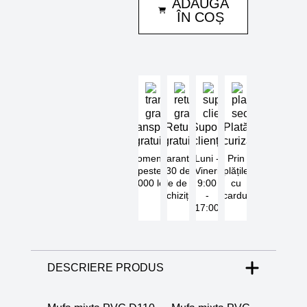
ADAUGĂ
D110-
4'
ÎN COȘ
F.I.
Plimat
Transport
Retur
Suport
Plată
gratuit
gratuit
clienți
securizată
Comenzi
Garantat
Luni -
Prin
peste
30 de
Vineri
plățile
5000 lei
zile de la
9:00
cu
achiziție
-
cardul
17:00
DESCRIERE PRODUS