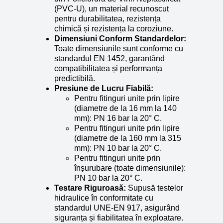
(PVC-U), un material recunoscut
pentru durabilitatea, rezistența
chimică și rezistența la coroziune.
Dimensiuni Conform Standardelor:
Toate dimensiunile sunt conforme cu
standardul EN 1452, garantând
compatibilitatea și performanța
predictibilă.
Presiune de Lucru Fiabilă:
Pentru fitinguri unite prin lipire
(diametre de la 16 mm la 140
mm): PN 16 bar la 20° C.
Pentru fitinguri unite prin lipire
(diametre de la 160 mm la 315
mm): PN 10 bar la 20° C.
Pentru fitinguri unite prin
înșurubare (toate dimensiunile):
PN 10 bar la 20° C.
Testare Riguroasă:
Supusă testelor
hidraulice în conformitate cu
standardul UNE-EN 917, asigurând
siguranța și fiabilitatea în exploatare.