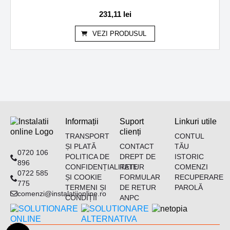
231,11
lei
VEZI PRODUSUL
Informații
Suport
Linkuri utile
clienți
TRANSPORT
CONTUL
ȘI PLATĂ
CONTACT
TĂU
0720 106
POLITICA DE
DREPT DE
ISTORIC
896
CONFIDENȚIALITATE
RETUR
COMENZI
0722 585
ȘI COOKIE
FORMULAR
RECUPERARE
775
TERMENI ȘI
DE RETUR
PAROLĂ
comenzi@instalatiionline.ro
CONDIȚII
ANPC