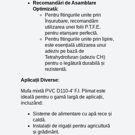
Recomandări de Asamblare
Optimizată:
Pentru fitingurile unite prin
înșurubare, recomandăm
utilizarea unei folii P.T.F.E.
pentru etanșare perfectă.
Pentru fitingurile unite prin lipire,
este esențială utilizarea unui
adeziv pe bază de
Tetrahydrofuran (adeziv CH)
pentru o legătură durabilă și
rezistentă.
Aplicații Diverse:
Mufa mixtă PVC D110-4′ F.I. Plimat este
ideală pentru o gamă largă de aplicații,
incluzând:
Sisteme de alimentare cu apă rece și
caldă.
Instalații de irigații pentru agricultură
și grădinărit.