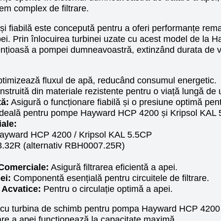
tem complex de filtrare.
 fiabilă este concepută pentru a oferi performanțe remarc
 apei. Prin înlocuirea turbinei uzate cu acest model de la 
ilențioasă a pompei dumneavoastră, extinzând durata de v
timizează fluxul de apă, reducând consumul energetic.
struită din materiale rezistente pentru o viață lungă de u
ă:
Asigură o funcționare fiabilă și o presiune optimă pentr
deală pentru pompe Hayward HCP 4200 și Kripsol KAL 
iale:
ayward HCP 4200 / Kripsol KAL 5.5CP
2R (alternativ RBH0007.25R)
 Comerciale:
Asigură filtrarea eficientă a apei.
ei:
Componentă esențială pentru circuitele de filtrare.
 Acvatice:
Pentru o circulație optimă a apei.
anță cu turbina de schimb pentru pompa Hayward HCP 4200 
re a apei funcționează la capacitate maximă.