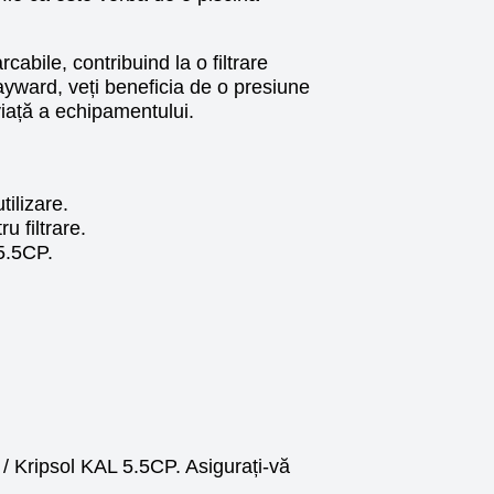
abile, contribuind la o filtrare
Hayward, veți beneficia de o presiune
iață a echipamentului.
tilizare.
u filtrare.
5.5CP.
/ Kripsol KAL 5.5CP. Asigurați-vă