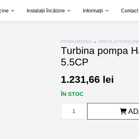
scine
Instalații încălzire
Informații
Contact
PRIMA PAGINĂ
INSTALAȚII PISCIN
Turbina pompa 
5.5CP
1.231,66
lei
ÎN STOC
Cantitate
AD
Turbina
pompa
Hayward
HCP
4200
5.5CP