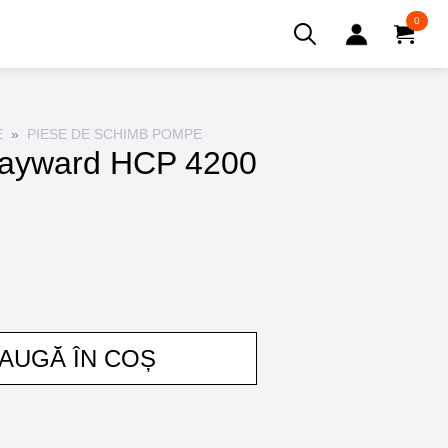
0
Search
for:
E
PIESE DE SCHIMB POMPE
Hayward HCP 4200
AUGĂ ÎN COȘ