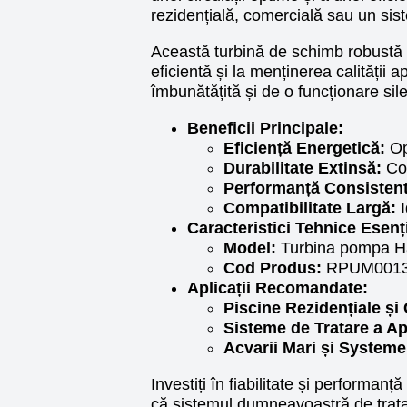
rezidențială, comercială sau un sis
Această turbină de schimb robustă și
eficientă și la menținerea calității
îmbunătățită și de o funcționare s
Beneficii Principale:
Eficiență Energetică:
Op
Durabilitate Extinsă:
Con
Performanță Consistent
Compatibilitate Largă:
I
Caracteristici Tehnice Esenț
Model:
Turbina pompa H
Cod Produs:
RPUM0013.3
Aplicații Recomandate:
Piscine Rezidențiale și
Sisteme de Tratare a Ap
Acvarii Mari și Systeme
Investiți în fiabilitate și perform
că sistemul dumneavoastră de trata