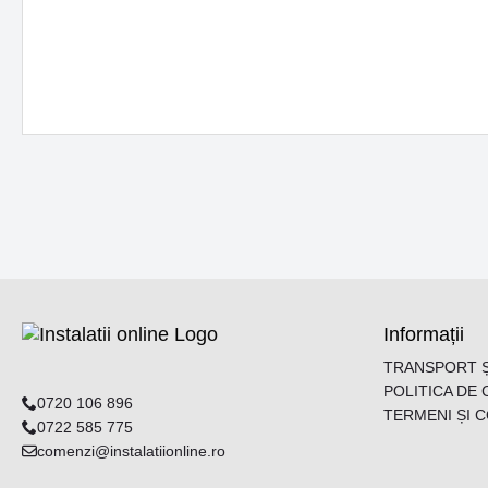
Informații
TRANSPORT Ș
POLITICA DE 
0720 106 896
TERMENI ȘI C
0722 585 775
comenzi@instalatiionline.ro