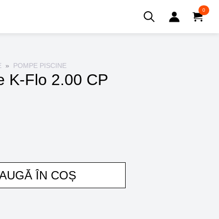
0
Search
for:
E
POMPE PISCINE
e K-Flo 2.00 CP
AUGĂ ÎN COȘ