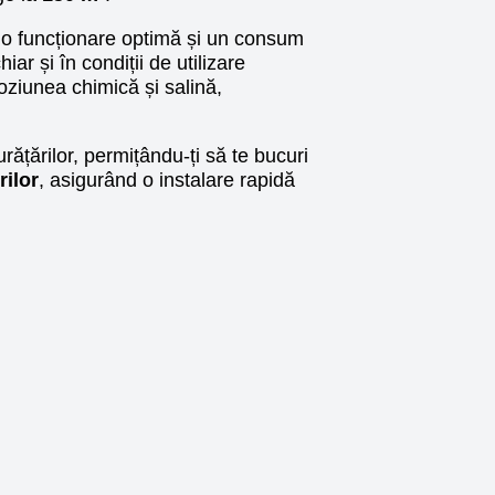
ră o funcționare optimă și un consum
iar și în condiții de utilizare
oziunea chimică și salină,
ățărilor, permițându-ți să te bucuri
ilor
, asigurând o instalare rapidă