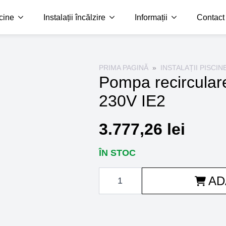
scine
Instalații încălzire
Informații
Contact
PRIMA PAGINĂ
INSTALAȚII PISCIN
Pompa recircular
230V IE2
3.777,26
lei
ÎN STOC
Cantitate
AD
Pompa
recirculare
K-
Flo
2.00
CP