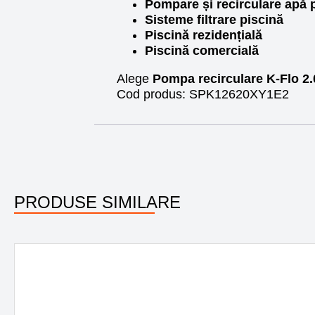
Pompare și recirculare apă 
Sisteme filtrare piscină
Piscină rezidențială
Piscină comercială
Alege
Pompa recirculare K-Flo 2
Cod produs:
SPK12620XY1E2
PRODUSE SIMILARE