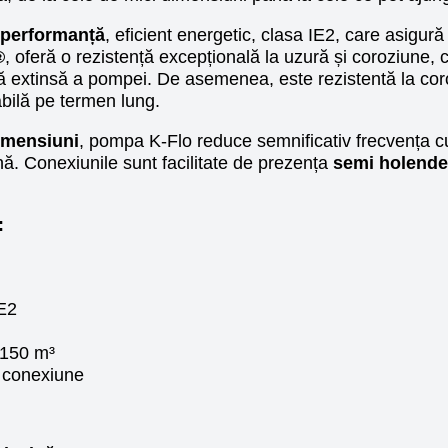
 performanță
, eficient energetic, clasa IE2, care asigu
®
, oferă o rezistență excepțională la uzură și coroziune, ch
ă extinsă a pompei. De asemenea, este rezistentă la cor
abilă pe termen lung.
dimensiuni
, pompa K-Flo reduce semnificativ frecvența cur
nă. Conexiunile sunt facilitate de prezența
semi holender
:
E2
150 m³
 conexiune