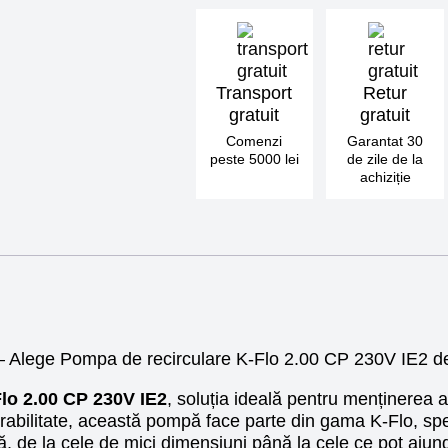
230V
IE2
Transport
Retur
gratuit
gratuit
Comenzi
Garantat 30
peste 5000 lei
de zile de la
achiziție
— Alege Pompa de recirculare K-Flo 2.00 CP 230V IE2 d
lo 2.00 CP 230V IE2
, soluția ideală pentru menținerea ap
rabilitate, această pompă face parte din gama K-Flo, sp
nă, de la cele de mici dimensiuni până la cele ce pot ajun