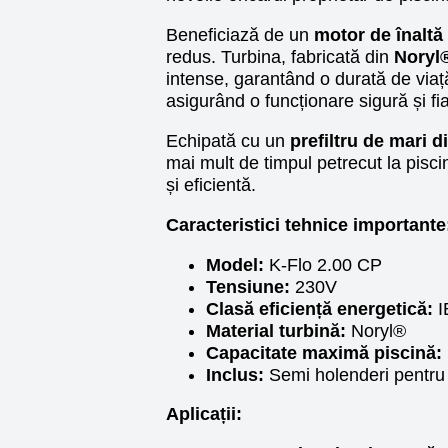
Beneficiază de un
motor de înaltă
redus. Turbina, fabricată din
Noryl
intense, garantând o durată de viaț
asigurând o funcționare sigură și fi
Echipată cu un
prefiltru de mari 
mai mult de timpul petrecut la pisci
și eficientă.
Caracteristici tehnice importante
Model:
K-Flo 2.00 CP
Tensiune:
230V
Clasă eficiență energetică:
I
Material turbină:
Noryl®
Capacitate maximă piscină:
Inclus:
Semi holenderi pentru
Aplicații: