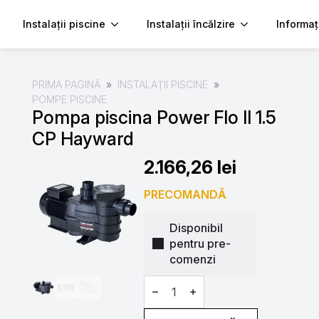
Instalații piscine
Instalații încălzire
Informaț
PRIMA PAGINĂ
INSTALAȚII PISCINE
POMPE PISCINE
Pompa piscina Power Flo II 1.5
CP Hayward
2.166,26
lei
PRECOMANDĂ
Disponibil
pentru pre-
comenzi
Cantitate
Pompa
piscina
Power