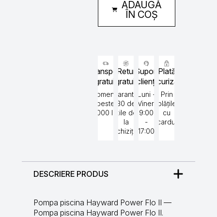
ADAUGĂ
Flo
II
ÎN COȘ
1.5
CP
Hayward
Transport
Retur
Suport
Plată
gratuit
gratuit
clienți
securizată
Comenzi
Garantat
Luni -
Prin
peste
30 de
Vineri
plățile
5000 lei
zile de
9:00
cu
la
-
cardul
achiziție
17:00
DESCRIERE PRODUS
Pompa piscina Hayward Power Flo II —
Pompa piscina Hayward Power Flo II.