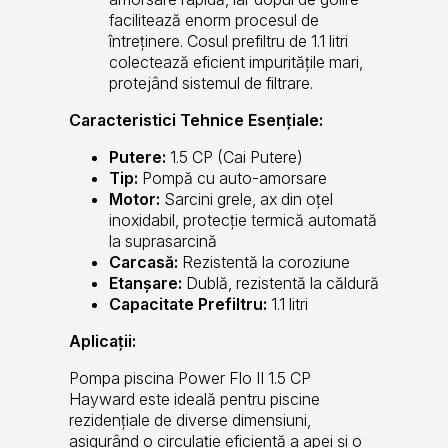
facilitează enorm procesul de
întreținere. Cosul prefiltru de 1.1 litri
colectează eficient impuritățile mari,
protejând sistemul de filtrare.
Caracteristici Tehnice Esențiale:
Putere:
1.5 CP (Cai Putere)
Tip:
Pompă cu auto-amorsare
Motor:
Sarcini grele, ax din oțel
inoxidabil, protecție termică automată
la suprasarcină
Carcasă:
Rezistentă la coroziune
Etanșare:
Dublă, rezistentă la căldură
Capacitate Prefiltru:
1.1 litri
Aplicații:
Pompa piscina Power Flo II 1.5 CP
Hayward este ideală pentru piscine
rezidențiale de diverse dimensiuni,
asigurând o circulație eficientă a apei și o