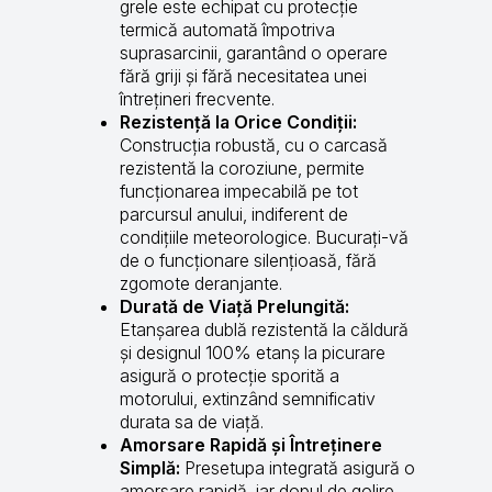
grele este echipat cu protecție
termică automată împotriva
suprasarcinii, garantând o operare
fără griji și fără necesitatea unei
întrețineri frecvente.
Rezistență la Orice Condiții:
Construcția robustă, cu o carcasă
rezistentă la coroziune, permite
funcționarea impecabilă pe tot
parcursul anului, indiferent de
condițiile meteorologice. Bucurați-vă
de o funcționare silențioasă, fără
zgomote deranjante.
Durată de Viață Prelungită:
Etanșarea dublă rezistentă la căldură
și designul 100% etanș la picurare
asigură o protecție sporită a
motorului, extinzând semnificativ
durata sa de viață.
Amorsare Rapidă și Întreținere
Simplă:
Presetupa integrată asigură o
amorsare rapidă, iar dopul de golire