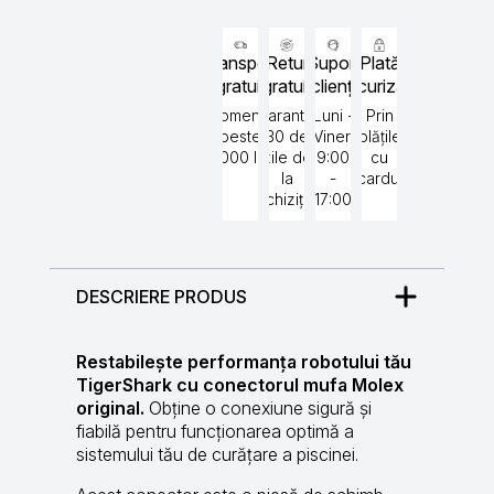
Transport
Retur
Suport
Plată
gratuit
gratuit
clienți
securizată
Comenzi
Garantat
Luni -
Prin
peste
30 de
Vineri
plățile
5000 lei
zile de
9:00
cu
la
-
cardul
achiziție
17:00
DESCRIERE PRODUS
Restabilește performanța robotului tău
TigerShark cu conectorul mufa Molex
original.
Obține o conexiune sigură și
fiabilă pentru funcționarea optimă a
sistemului tău de curățare a piscinei.