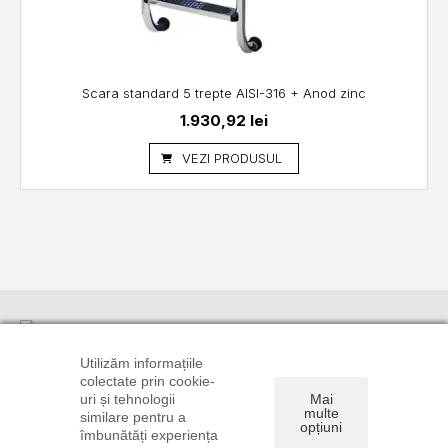
Scara standard 5 trepte AISI-316 + Anod zinc
1.930,92
lei
VEZI PRODUSUL
Informații
Suport
Linkuri utile
clienți
TRANSPORT
CONTUL
Utilizăm informațiile
ȘI PLATĂ
CONTACT
TĂU
colectate prin cookie-
0720 106
uri și tehnologii
Mai
POLITICA DE
DREPT DE
ISTORIC
896
multe
similare pentru a
CONFIDENȚIALITATE
RETUR
COMENZI
opțiuni
0722 585
îmbunătăți experiența
ȘI COOKIE
FORMULAR
RECUPERARE