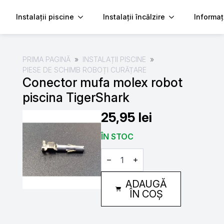
Instalații piscine
Instalații încălzire
Informaț
PRIMA PAGINĂ
INSTALAȚII PISCINE
PIESE DE SCHIMB ROBOȚI CURĂȚARE
Conector mufa molex robot
piscina TigerShark
25,95
lei
ÎN STOC
Cantitate
Conector
mufa
molex
ADAUGĂ
robot
piscina
ÎN COȘ
TigerShark