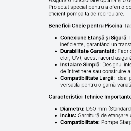
Asigură o funcționare optimă și o du
Proiectat special pentru a oferi o 
eficient pompa ta de recirculare.
Beneficii Cheie pentru Piscina Ta
Conexiune Etanșă și Sigură:
P
ineficiente, garantând un trans
Durabilitate Garantată:
Fabric
clor, UV), acest racord asigură
Instalare Simplă:
Designul inte
de întreținere sau construire a 
Compatibilitate Largă:
Ideal 
versatilă pentru o gamă variată
Caracteristici Tehnice Important
Diametru:
D50 mm (Standard pe
Inclus:
Garnitură de etanșare 
Compatibilitate:
Pompe Starp