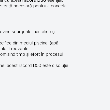
ină cu acest
racord D50
esențial.
ezistență necesară pentru a conecta
evine scurgerile inestetice și
ecifice din mediul piscinal (apă,
rilor frecvente.
omisind timp și efort în procesul
e, acest racord D50 este o soluție