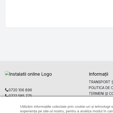
Informații
TRANSPORT Ș
POLITICA DE 
0720 106 896
TERMENI ȘI CO
0722 585 775
comenzi@instalatiionline.ro
Utilizăm informațiile colectate prin cookie-uri și tehnologii
experiența pe site-ul nostru, pentru a analiza modul în care 