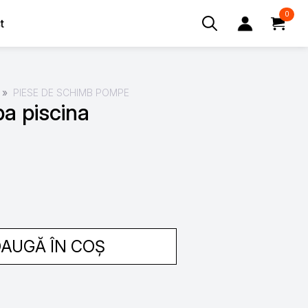
0
t
Search
for:
PIESE DE SCHIMB POMPE
a piscina
AUGĂ ÎN COȘ