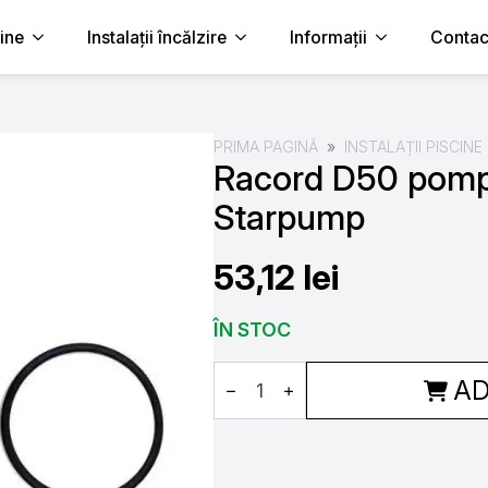
cine
Instalații încălzire
Informații
Contac
PRIMA PAGINĂ
INSTALAȚII PISCINE
Racord D50 pomp
Starpump
53,12
lei
ÎN STOC
Cantitate
AD
Racord
D50
pompa
piscina
Starpump