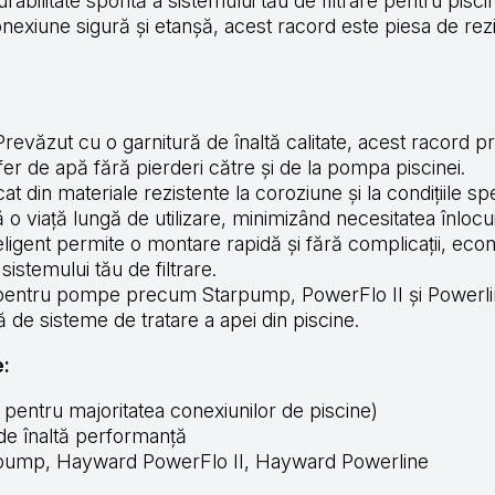
rabilitate sporită a sistemului tău de filtrare pentru pisc
conexiune sigură și etanșă, acest racord este piesa de r
:
revăzut cu o garnitură de înaltă calitate, acest racord pr
fer de apă fără pierderi către și de la pompa piscinei.
at din materiale rezistente la coroziune și la condițiile sp
 o viață lungă de utilizare, minimizând necesitatea înlocui
ligent permite o montare rapidă și fără complicații, econ
sistemului tău de filtrare.
pentru pompe precum Starpump, PowerFlo II și Powerlin
 de sisteme de tratare a apei din piscine.
e:
ntru majoritatea conexiunilor de piscine)
de înaltă performanță
ump, Hayward PowerFlo II, Hayward Powerline