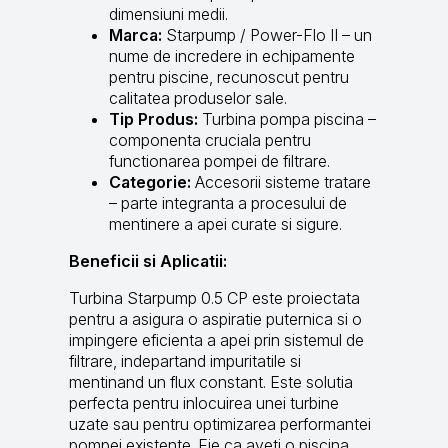
dimensiuni medii.
Marca:
Starpump / Power-Flo II – un
nume de incredere in echipamente
pentru piscine, recunoscut pentru
calitatea produselor sale.
Tip Produs:
Turbina pompa piscina –
componenta cruciala pentru
functionarea pompei de filtrare.
Categorie:
Accesorii sisteme tratare
– parte integranta a procesului de
mentinere a apei curate si sigure.
Beneficii si Aplicatii:
Turbina Starpump 0.5 CP este proiectata
pentru a asigura o aspiratie puternica si o
impingere eficienta a apei prin sistemul de
filtrare, indepartand impuritatile si
mentinand un flux constant. Este solutia
perfecta pentru inlocuirea unei turbine
uzate sau pentru optimizarea performantei
pompei existente. Fie ca aveti o piscina