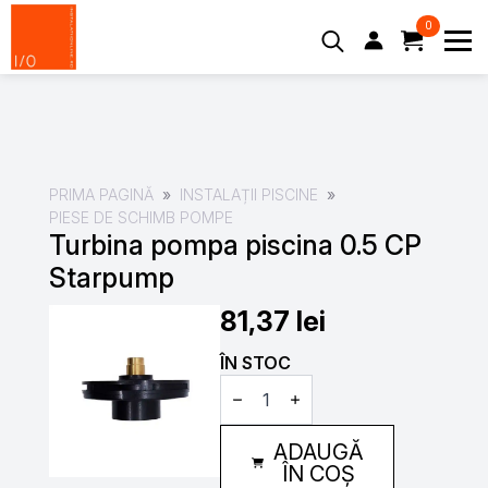
0
Search
for:
PRIMA PAGINĂ
INSTALAȚII PISCINE
PIESE DE SCHIMB POMPE
Turbina pompa piscina 0.5 CP
Starpump
81,37
lei
ÎN STOC
Cantitate
Turbina
pompa
piscina
ADAUGĂ
0.5
CP
ÎN COȘ
Starpump