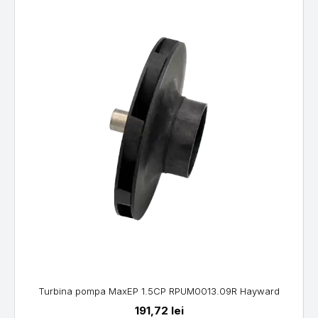
M
Turbina pompa MaxEP 1.5CP RPUM0013.09R Hayward
191,72
lei