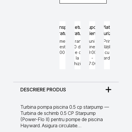
Transport
Retur
Suport
Plată
gratuit
gratuit
clienți
securizată
Comenzi
Garantat
Luni -
Prin
peste
30 de
Vineri
plățile
5000 lei
zile de
9:00
cu
la
-
cardul
achiziție
17:00
DESCRIERE PRODUS
Turbina pompa piscina 0.5 cp starpump —
Turbina de schimb 0.5 CP Starpump
(Power-Flo II) pentru pompe de piscina
Hayward. Asigura circulatie…