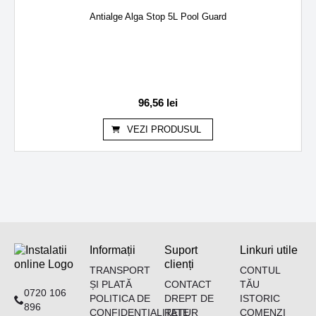
Antialge Alga Stop 5L Pool Guard
96,56
lei
VEZI PRODUSUL
Informații
Suport
Linkuri utile
clienți
TRANSPORT
CONTUL
ȘI PLATĂ
CONTACT
TĂU
0720 106
POLITICA DE
DREPT DE
ISTORIC
896
CONFIDENȚIALITATE
RETUR
COMENZI