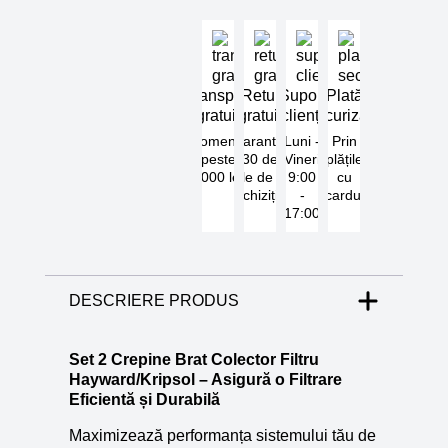
Transport
Retur
Suport
Plată
gratuit
gratuit
clienți
securizată
Comenzi
Garantat
Luni -
Prin
peste
30 de
Vineri
plățile
5000 lei
zile de la
9:00
cu
achiziție
-
cardul
17:00
DESCRIERE PRODUS
Set 2 Crepine Brat Colector Filtru
Hayward/Kripsol – Asigură o Filtrare
Eficientă și Durabilă
Maximizează performanța sistemului tău de