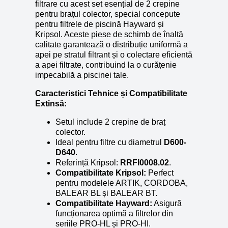
filtrare cu acest set esențial de 2 crepine
pentru brațul colector, special concepute
pentru filtrele de piscină Hayward și
Kripsol. Aceste piese de schimb de înaltă
calitate garantează o distribuție uniformă a
apei pe stratul filtrant și o colectare eficientă
a apei filtrate, contribuind la o curățenie
impecabilă a piscinei tale.
Caracteristici Tehnice și Compatibilitate
Extinsă:
Setul include 2 crepine de braț
colector.
Ideal pentru filtre cu diametrul
D600-
D640
.
Referință Kripsol:
RRFI0008.02
.
Compatibilitate Kripsol:
Perfect
pentru modelele ARTIK, CORDOBA,
BALEAR BL și BALEAR BT.
Compatibilitate Hayward:
Asigură
funcționarea optimă a filtrelor din
seriile PRO-HL și PRO-HI.