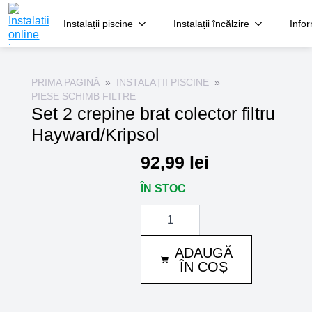
Instalații piscine
Instalații încălzire
Infor
PRIMA PAGINĂ
INSTALAȚII PISCINE
PIESE SCHIMB FILTRE
Set 2 crepine brat colector filtru
Hayward/Kripsol
92,99
lei
ÎN STOC
Cantitate
Set
2
crepine
ADAUGĂ
brat
colector
ÎN COȘ
filtru
Hayward/Kripsol