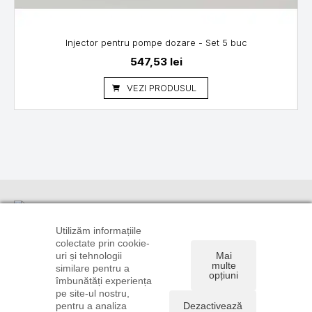
Injector pentru pompe dozare - Set 5 buc
547,53
lei
VEZI PRODUSUL
Informații
Suport
Linkuri utile
clienți
TRANSPORT
CONTUL
Utilizăm informațiile
ȘI PLATĂ
CONTACT
TĂU
colectate prin cookie-
0720 106
uri și tehnologii
Mai
POLITICA DE
DREPT DE
ISTORIC
896
multe
similare pentru a
CONFIDENȚIALITATE
RETUR
COMENZI
opțiuni
0722 585
îmbunătăți experiența
ȘI COOKIE
FORMULAR
RECUPERARE
775
pe site-ul nostru,
TERMENI ȘI
DE RETUR
PAROLĂ
pentru a analiza
Dezactivează
comenzi@instalatiionline.ro