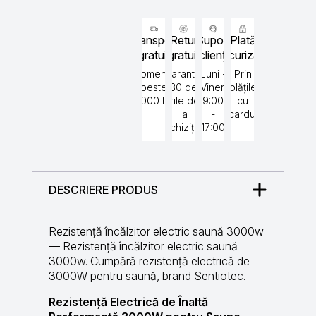
Transport
Retur
Suport
Plată
gratuit
gratuit
clienți
securizată
Comenzi
Garantat
Luni -
Prin
peste
30 de
Vineri
plățile
5000 lei
zile de
9:00
cu
la
-
cardul
achiziție
17:00
DESCRIERE PRODUS
Rezistență încălzitor electric saună 3000w
— Rezistență încălzitor electric saună
3000w. Cumpără rezistență electrică de
3000W pentru saună, brand Sentiotec.
Rezistență Electrică de Înaltă