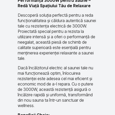
Performanță 3000W pentru Saune –
Redă Viață Spațiului Tău de Relaxare
Descoperă soluția perfectă pentru a reda
funcționalitatea și căldura autentică saunei
tale cu rezistența electrică de 3000W.
Proiectată special pentru a rezista la
utilizare intensă și a oferi o performanță de
neegalat, această piesă de schimb de
calitate superioară este esențială pentru
menținerea experienței relaxante a saunei
tale.
Dacă încălzitorul electric al saunei tale nu
mai funcționează optim, înlocuirea
rezistenței este adesea cel mai eficient și
economic mod de a-l repara. Cu o putere
de 3000W, această rezistență asigură o
încălzire rapidă și uniformă, transformând
din nou sauna ta într-un sanctuar de
wellness.
Beneficii Cheie: