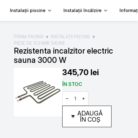
Instalații piscine
Instalații încălzire
Informaț
PRIMA PAGINĂ
INSTALAȚII PISCINE
PIESE DE SCHIMB SAUNE
Rezistenta incalzitor electric
sauna 3000 W
345,70
lei
ÎN STOC
Cantitate
Rezistenta
incalzitor
electric
ADAUGĂ
sauna
3000
ÎN COȘ
W