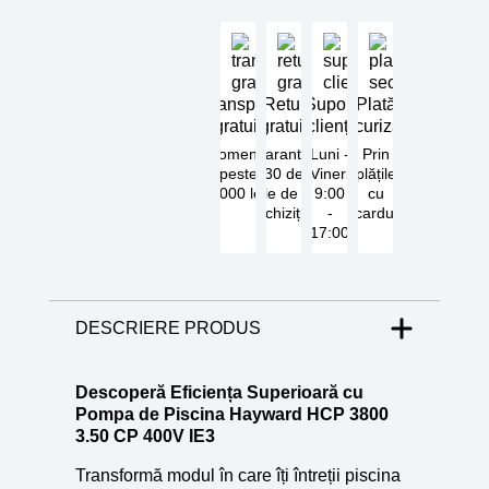
Transport
Retur
Suport
Plată
gratuit
gratuit
clienți
securizată
Comenzi
Garantat
Luni -
Prin
peste
30 de
Vineri
plățile
5000 lei
zile de la
9:00
cu
achiziție
-
cardul
17:00
DESCRIERE PRODUS
Descoperă Eficiența Superioară cu
Pompa de Piscina Hayward HCP 3800
3.50 CP 400V IE3
Transformă modul în care îți întreții piscina