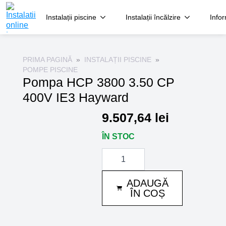
Instalații piscine
Instalații încălzire
Infor
PRIMA PAGINĂ
INSTALAȚII PISCINE
POMPE PISCINE
Pompa HCP 3800 3.50 CP
400V IE3 Hayward
9.507,64
lei
ÎN STOC
Cantitate
Pompa
HCP
3800
ADAUGĂ
3.50
CP
ÎN COȘ
400V
IE3
Hayward