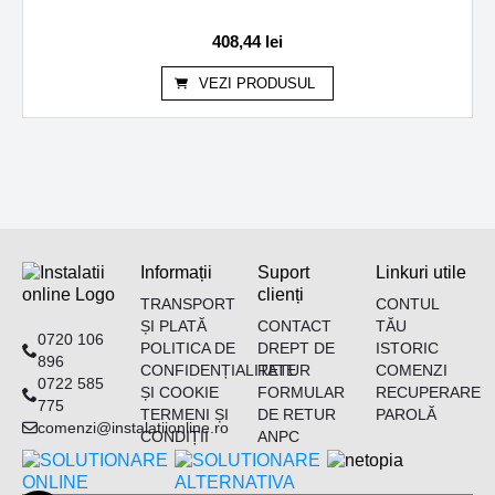
408,44
lei
VEZI PRODUSUL
Informații
Suport
Linkuri utile
clienți
TRANSPORT
CONTUL
ȘI PLATĂ
CONTACT
TĂU
0720 106
POLITICA DE
DREPT DE
ISTORIC
896
CONFIDENȚIALITATE
RETUR
COMENZI
0722 585
ȘI COOKIE
FORMULAR
RECUPERARE
775
TERMENI ȘI
DE RETUR
PAROLĂ
comenzi@instalatiionline.ro
CONDIȚII
ANPC