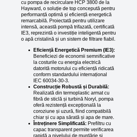
cu pompa de recirculare HCP 3800 de la
Hayward, o soluție de top concepută pentru
performanță optimă și eficiență energetică
remarcabilă. Proiectată pentru utilizare
intensă, această pompă trifazată, certificată
IE3, reprezintă o investiție inteligentă pentru
o apă cristalină și un sistem de filtrare fiabil.
Eficiență Energetică Premium (IE3):
Beneficiezi de economii semnificative
la costurile cu energia electrică
datorită motorului cu eficiență ridicată
conform standardului internațional
IEC 60034-30-3.
Construcție Robustă și Durabilă:
Realizată din termoplastic armat cu
fibră de sticlă și turbină Noryl, pompa
oferă rezistență excepțională la
coroziune și uzură, fiind compatibilă
chiar și cu apa sărată și apa de mare.
Întreținere Simplificată:
Prefiltru cu
capac transparent permite verificarea
rapidă a nivelului de murdărie și