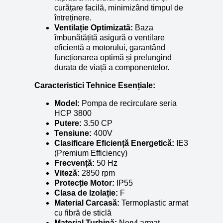
curățare facilă, minimizând timpul de
întreținere.
Ventilație Optimizată:
Baza
îmbunătățită asigură o ventilare
eficientă a motorului, garantând
funcționarea optimă și prelungind
durata de viață a componentelor.
Caracteristici Tehnice Esențiale:
Model:
Pompa de recirculare seria
HCP 3800
Putere:
3.50 CP
Tensiune:
400V
Clasificare Eficiență Energetică:
IE3
(Premium Efficiency)
Frecvență:
50 Hz
Viteză:
2850 rpm
Protecție Motor:
IP55
Clasa de Izolație:
F
Material Carcasă:
Termoplastic armat
cu fibră de sticlă
Material Turbină:
Noryl armat