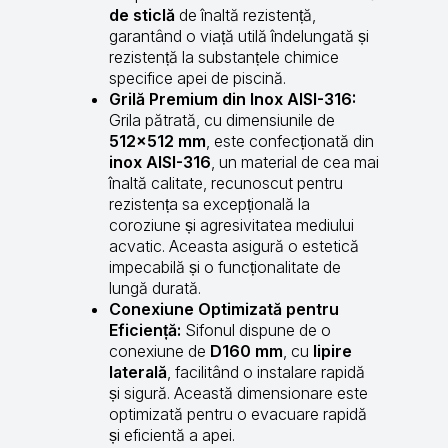
de sticlă
de înaltă rezistență,
garantând o viață utilă îndelungată și
rezistență la substanțele chimice
specifice apei de piscină.
Grilă Premium din Inox AISI-316:
Grila pătrată, cu dimensiunile de
512×512 mm
, este confecționată din
inox AISI-316
, un material de cea mai
înaltă calitate, recunoscut pentru
rezistența sa excepțională la
coroziune și agresivitatea mediului
acvatic. Aceasta asigură o estetică
impecabilă și o funcționalitate de
lungă durată.
Conexiune Optimizată pentru
Eficiență:
Sifonul dispune de o
conexiune de
D160 mm
, cu
lipire
laterală
, facilitând o instalare rapidă
și sigură. Această dimensionare este
optimizată pentru o evacuare rapidă
și eficientă a apei.