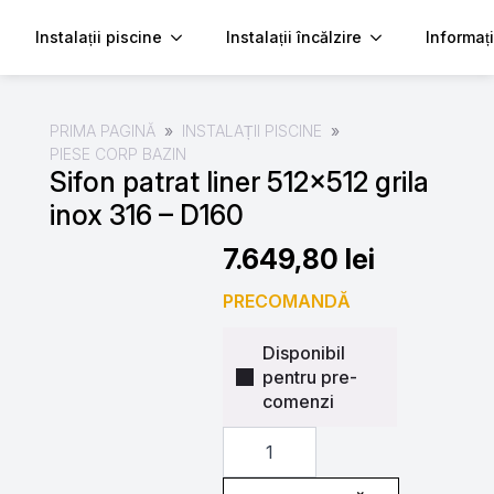
Instalații piscine
Instalații încălzire
Informați
PRIMA PAGINĂ
INSTALAȚII PISCINE
PIESE CORP BAZIN
Sifon patrat liner 512×512 grila
inox 316 – D160
7.649,80
lei
PRECOMANDĂ
Disponibil
pentru pre-
comenzi
Cantitate
Sifon
patrat
liner