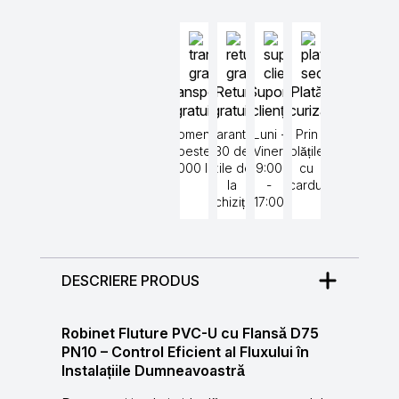
Transport
Retur
Suport
Plată
gratuit
gratuit
clienți
securizată
Comenzi
Garantat
Luni -
Prin
peste
30 de
Vineri
plățile
5000 lei
zile de
9:00
cu
la
-
cardul
achiziție
17:00
DESCRIERE PRODUS
Robinet Fluture PVC-U cu Flansă D75
PN10 – Control Eficient al Fluxului în
Instalațiile Dumneavoastră