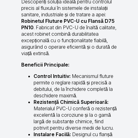
Descoperiți soluția ideală pentru controlul
precis al fluxului în sistemele de instalații
sanitare, industriale și de tratare a apei:
Robinetul Fluture PVC-U cu Flansă D75
PN10
. Fabricat din PVC-U de înaltă calitate,
acest robinet combină durabilitatea
excepțională cu o funcționalitate fiabilă,
asigurând o operare eficientă și o durată de
viață extinsă.
Beneficii Principale:
Control Intuitiv:
Mecanismul fluture
permite o reglare rapidă și precisă a
debitului, de la închidere completă la
deschidere maximă.
Rezistență Chimică Superioară:
Materialul PVC-U conferă o rezistență
excelentă la coroziune și la o gamă
largă de substanțe chimice, fiind
potrivit pentru diverse medii de lucru.
Instalare Facilă:
Designul cu flanșă