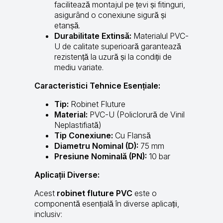
facilitează montajul pe țevi și fitinguri,
asigurând o conexiune sigură și
etanșă.
Durabilitate Extinsă:
Materialul PVC-
U de calitate superioară garantează
rezistență la uzură și la condiții de
mediu variate.
Caracteristici Tehnice Esențiale:
Tip:
Robinet Fluture
Material:
PVC-U (Policlorură de Vinil
Neplastifiată)
Tip Conexiune:
Cu Flansă
Diametru Nominal (D):
75 mm
Presiune Nominală (PN):
10 bar
Aplicații Diverse:
Acest
robinet fluture PVC
este o
componentă esențială în diverse aplicații,
inclusiv: