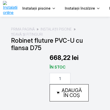
Instalații piscine
Instalații încălzire
PRIMA PAGINĂ
INSTALAȚII PISCINE
ȚEAVĂ ȘI FITINGURI
Robinet fluture PVC-U cu
flansa D75
668,22
lei
ÎN STOC
Cantitate
Robinet
fluture
PVC-
ADAUGĂ
U
cu
ÎN COȘ
flansa
D75