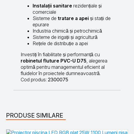
Instalații sanitare
rezidențiale și
comerciale
Sisteme de
tratare a apei
și stații de
epurare
Industria chimică și petrochimică
Sisteme de irigații și agricultură
Rețele de distribuție a apei
Investiți în fiabilitate și performanță cu
robinetul fluture PVC-U D75
, alegerea
optimă pentru managementul eficient al
fluidelor în proiectele dumneavoastră.
Cod produs:
2300075
PRODUSE SIMILARE