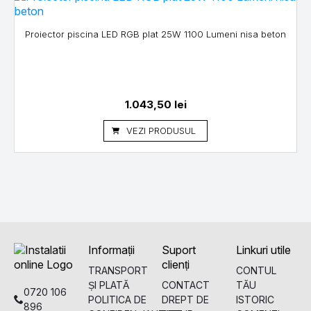
G
Proiector piscina LED RGB plat 25W 1100 Lumeni nisa beton
1.043,50
lei
VEZI PRODUSUL
Informații
Suport
Linkuri utile
clienți
TRANSPORT
CONTUL
ȘI PLATĂ
CONTACT
TĂU
0720 106
POLITICA DE
DREPT DE
ISTORIC
896