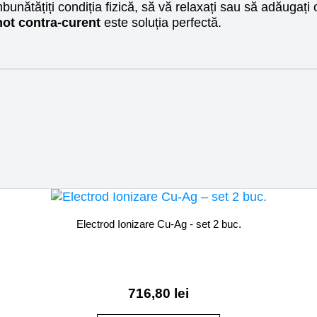
mbunătățiți condiția fizică, să vă relaxați sau să adăugați
not contra-curent
este soluția perfectă.
Electrod Ionizare Cu-Ag - set 2 buc.
716,80
lei