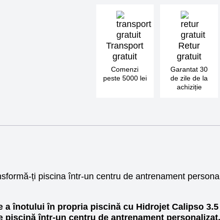
sistem
inot
contra-
curent
Transport
Retur
gratuit
gratuit
Comenzi
Garantat 30
peste 5000 lei
de zile de la
achiziție
sformă-ți piscina într-un centru de antrenament personal
a înotului în propria piscină cu Hidrojet Calipso 3.5
e piscină într-un centru de antrenament personalizat