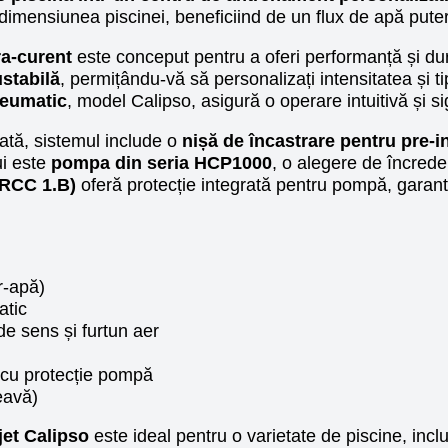
de dimensiunea piscinei, beneficiind de un flux de apă puter
ra-curent
este conceput pentru a oferi performanță și dur
ustabilă
, permițându-vă să personalizați intensitatea și ti
eumatic
, model Calipso, asigură o operare intuitivă și si
rată, sistemul include o
nișă de încastrare pentru pre-i
ui este
pompa din seria HCP1000
, o alegere de încred
CRCC 1.B)
oferă protecție integrată pentru pompă, garan
r-apă)
atic
de sens și furtun aer
cu protecție pompă
teavă)
jet Calipso
este ideal pentru o varietate de piscine, incl