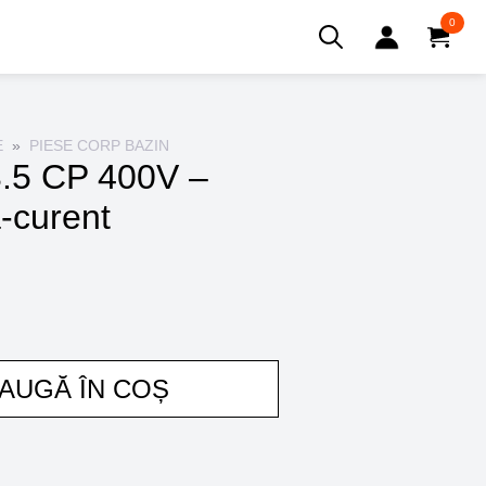
0
Search
for:
E
PIESE CORP BAZIN
3.5 CP 400V –
a-curent
AUGĂ ÎN COȘ