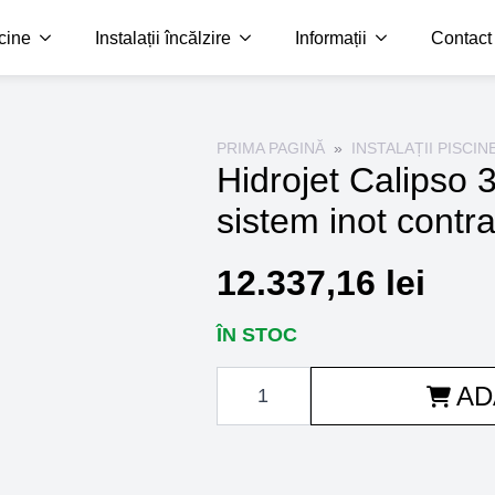
scine
Instalații încălzire
Informații
Contact
PRIMA PAGINĂ
INSTALAȚII PISCIN
Hidrojet Calipso 
sistem inot contr
12.337,16
lei
ÎN STOC
Cantitate
AD
Hidrojet
Calipso
3.5
CP
400V
-