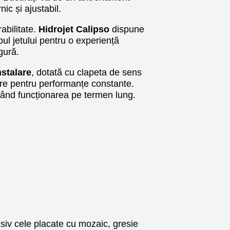
nic și ajustabil.
abilitate.
Hidrojet Calipso
dispune
pul jetului pentru o experiență
gură.
nstalare
, dotată cu clapeta de sens
ere pentru performanțe constante.
tând funcționarea pe termen lung.
usiv cele placate cu mozaic, gresie