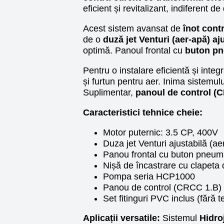
eficient și revitalizant, indiferent 
Acest sistem avansat de
înot cont
de o
duză jet Venturi (aer-apă) aj
optimă. Panoul frontal cu
buton pn
Pentru o instalare eficientă și integ
și furtun pentru aer. Inima sistemul
Suplimentar,
panoul de control (
Caracteristici tehnice cheie:
Motor puternic: 3.5 CP, 400V
Duza jet Venturi ajustabilă (ae
Panou frontal cu buton pneum
Nișă de încastrare cu clapeta 
Pompa seria HCP1000
Panou de control (CRCC 1.B) 
Set fitinguri PVC inclus (fără 
Aplicații versatile:
Sistemul
Hidro