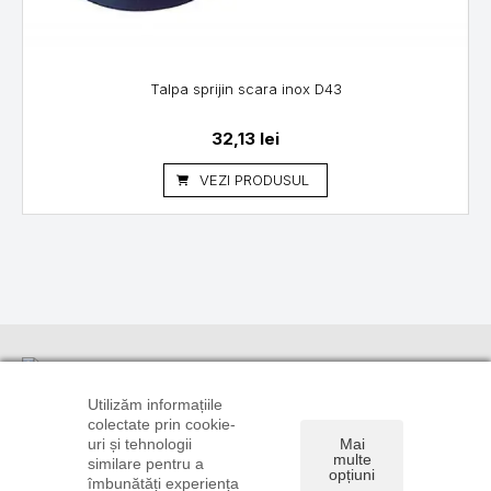
Talpa sprijin scara inox D43
32,13
lei
VEZI PRODUSUL
Informații
Suport
Linkuri utile
clienți
TRANSPORT
CONTUL
Utilizăm informațiile
ȘI PLATĂ
CONTACT
TĂU
colectate prin cookie-
0720 106
uri și tehnologii
Mai
POLITICA DE
DREPT DE
ISTORIC
896
multe
similare pentru a
CONFIDENȚIALITATE
RETUR
COMENZI
opțiuni
0722 585
îmbunătăți experiența