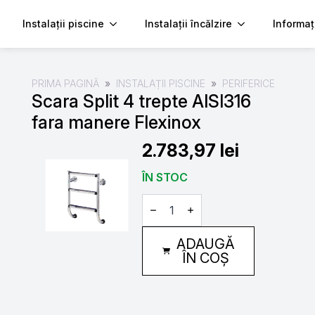
Instalații piscine
Instalații încălzire
Informaț
PRIMA PAGINĂ
INSTALAȚII PISCINE
PERIFERICE
Scara Split 4 trepte AISI316
fara manere Flexinox
2.783,97
lei
ÎN STOC
Cantitate
Scara
Split
4
ADAUGĂ
trepte
AISI316
ÎN COȘ
fara
manere
Flexinox