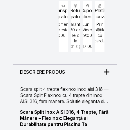
Transport
Retur
Suport
Plată
gratuit
gratuit
clienți
securizată
Comenzi
Garantat
Luni -
Prin
peste
30 de
Vineri
plățile
5000 lei
zile de
9:00
cu
la
-
cardul
achiziție
17:00
DESCRIERE PRODUS
Scara split 4 trepte flexinox inox aisi 316 —
Scara Split Flexinox cu 4 trepte din inox
AISI 316, fara manere. Solutie eleganta si…
Scara Split Inox AISI 316, 4 Trepte, Fără
Mânere – Flexinox: Eleganță și
Durabilitate pentru Piscina Ta