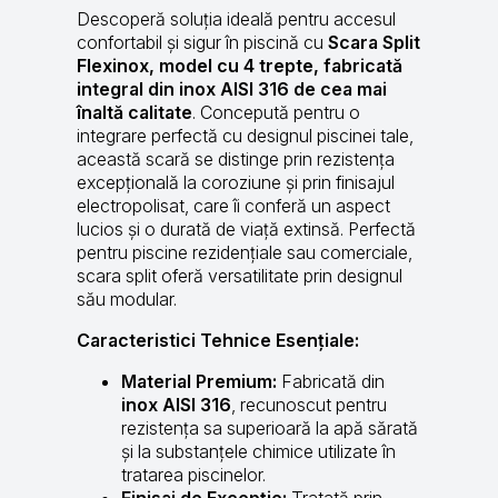
Descoperă soluția ideală pentru accesul
confortabil și sigur în piscină cu
Scara Split
Flexinox, model cu 4 trepte, fabricată
integral din inox AISI 316 de cea mai
înaltă calitate
. Concepută pentru o
integrare perfectă cu designul piscinei tale,
această scară se distinge prin rezistența
excepțională la coroziune și prin finisajul
electropolisat, care îi conferă un aspect
lucios și o durată de viață extinsă. Perfectă
pentru piscine rezidențiale sau comerciale,
scara split oferă versatilitate prin designul
său modular.
Caracteristici Tehnice Esențiale:
Material Premium:
Fabricată din
inox AISI 316
, recunoscut pentru
rezistența sa superioară la apă sărată
și la substanțele chimice utilizate în
tratarea piscinelor.
Finisaj de Excepție:
Tratată prin