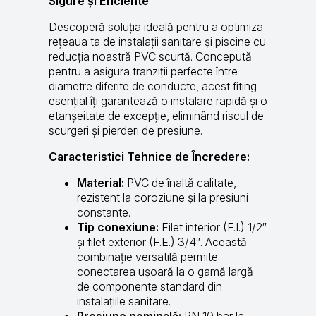
Sigure și Eficiente
Descoperă soluția ideală pentru a optimiza
rețeaua ta de instalații sanitare și piscine cu
reducția noastră PVC scurtă. Concepută
pentru a asigura tranziții perfecte între
diametre diferite de conducte, acest fiting
esențial îți garantează o instalare rapidă și o
etanșeitate de excepție, eliminând riscul de
scurgeri și pierderi de presiune.
Caracteristici Tehnice de Încredere:
Material:
PVC de înaltă calitate,
rezistent la coroziune și la presiuni
constante.
Tip conexiune:
Filet interior (F.I.) 1/2″
și filet exterior (F.E.) 3/4″. Această
combinație versatilă permite
conectarea ușoară la o gamă largă
de componente standard din
instalațiile sanitare.
Presiune nominală:
PN 10 bar la