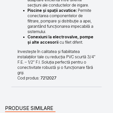
secțiuni ale conductelor de irigare.
Piscine și spații acvatice:
Permite
conectarea componentelor de
filtrare, pompare și distribuție a apei,
garantând funcționarea impecabilă a
sistemului.
Conexiuni la electrovalve, pompe
și alte accesorii
cu filet diferit.
Investește în calitatea și fiabilitatea
instalațiilor tale cu reducția PVC scurtă 3/4″
F.E. – 1/2″ F.I. Soluția perfectă pentru o
conectivitate robustă și o funcționare fără
griji.
Cod produs:
7212027
PRODUSE SIMILARE