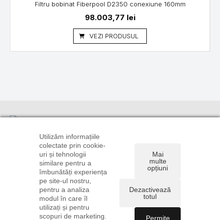
Filtru bobinat Fiberpool D2350 conexiune 160mm
98.003,77
lei
VEZI PRODUSUL
Informații
Suport
Linkuri utile
clienți
TRANSPORT
CONTUL
Utilizăm informațiile
ȘI PLATĂ
CONTACT
TĂU
colectate prin cookie-
0720 106
uri și tehnologii
Mai
POLITICA DE
DREPT DE
ISTORIC
896
multe
similare pentru a
CONFIDENȚIALITATE
RETUR
COMENZI
opțiuni
0722 585
îmbunătăți experiența
ȘI COOKIE
FORMULAR
RECUPERARE
775
pe site-ul nostru,
TERMENI ȘI
DE RETUR
PAROLĂ
pentru a analiza
Dezactivează
comenzi@instalatiionline.ro
CONDIȚII
ANPC
totul
modul în care îl
utilizați și pentru
scopuri de marketing.
Permite