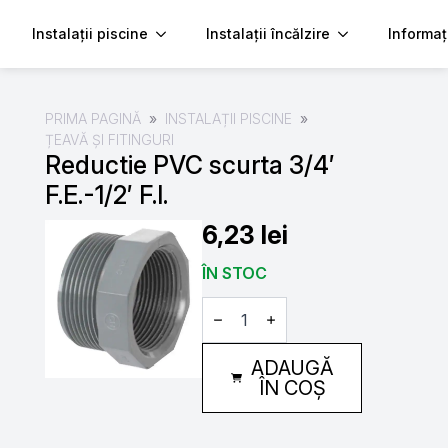
Instalații piscine
Instalații încălzire
Informaț
PRIMA PAGINĂ
INSTALAȚII PISCINE
ȚEAVĂ ȘI FITINGURI
Reductie PVC scurta 3/4′
F.E.-1/2′ F.I.
6,23
lei
ÎN STOC
Cantitate
Reductie
PVC
scurta
ADAUGĂ
3/4'
F.E.-1/2'
ÎN COȘ
F.I.