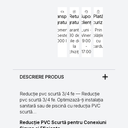
Transport
Retur
Suport
Plată
gratuit
gratuit
clienți
securizată
Comenzi
Garantat
Luni -
Prin
peste
30 de
Vineri
plățile
5000 lei
zile de
9:00
cu
la
-
cardul
achiziție
17:00
DESCRIERE PRODUS
Reducție pvc scurtă 3/4 fe — Reducție
pvc scurtă 3/4 fe. Optimizază-ți instalația
sanitară sau de piscină cu reducția PVC
scurtă…
Reducție PVC Scurtă pentru Conexiuni