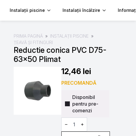
Instalații piscine
Instalații încălzire
Informaț
PRIMA PAGINĂ
INSTALAȚII PISCINE
ȚEAVĂ ȘI FITINGURI
Reductie conica PVC D75-
63×50 Plimat
12,46
lei
PRECOMANDĂ
Disponibil
pentru pre-
comenzi
Cantitate
Reductie
conica
PVC