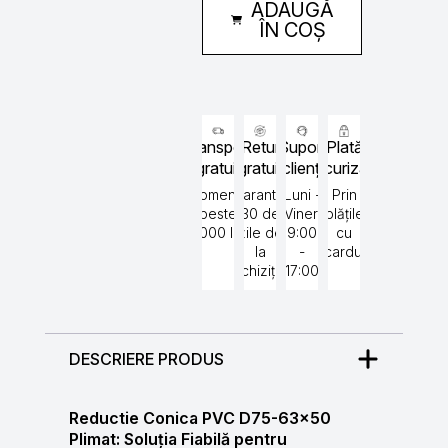
ADAUGĂ
D75-
63x50
ÎN COȘ
Plimat
Transport
Retur
Suport
Plată
gratuit
gratuit
clienți
securizată
Comenzi
Garantat
Luni -
Prin
peste
30 de
Vineri
plățile
5000 lei
zile de
9:00
cu
la
-
cardul
achiziție
17:00
DESCRIERE PRODUS
Reductie Conica PVC D75-63×50
Plimat: Soluția Fiabilă pentru