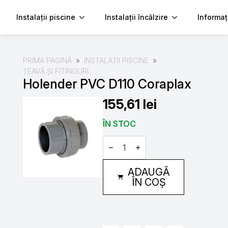
Instalații piscine
Instalații încălzire
Informaț
PRIMA PAGINĂ
INSTALAȚII PISCINE
ȚEAVĂ ȘI FITINGURI
Holender PVC D110 Coraplax
155,61
lei
ÎN STOC
Cantitate
Holender
PVC
D110
ADAUGĂ
Coraplax
ÎN COȘ