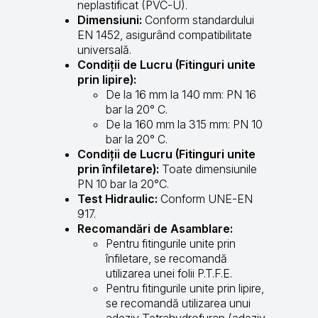
neplastificat (PVC-U).
Dimensiuni:
Conform standardului
EN 1452, asigurând compatibilitate
universală.
Condiții de Lucru (Fitinguri unite
prin lipire):
De la 16 mm la 140 mm: PN 16
bar la 20° C.
De la 160 mm la 315 mm: PN 10
bar la 20° C.
Condiții de Lucru (Fitinguri unite
prin înfiletare):
Toate dimensiunile
PN 10 bar la 20°C.
Test Hidraulic:
Conform UNE-EN
917.
Recomandări de Asamblare:
Pentru fitingurile unite prin
înfiletare, se recomandă
utilizarea unei folii P.T.F.E.
Pentru fitingurile unite prin lipire,
se recomandă utilizarea unui
adeziv Tetrahydrofuran (adeziv