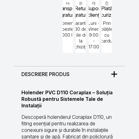
Transport
Retur
Suport
Plată
gratuit
gratuit
clienți
securizată
Comenzi
Garantat
Luni -
Prin
peste
30 de
Vineri
plățile
5000 lei
zile de
9:00
cu
la
-
cardul
achiziție
17:00
DESCRIERE PRODUS
Holender PVC D110 Coraplax – Soluția
Robustă pentru Sistemele Tale de
Instalații
Descoperă holenderul Coraplax D110, un
fiting esențial pentru realizarea de
conexiuni sigure și durabile în instalațiile
sanitare și de apă. Fabricat din policlorură