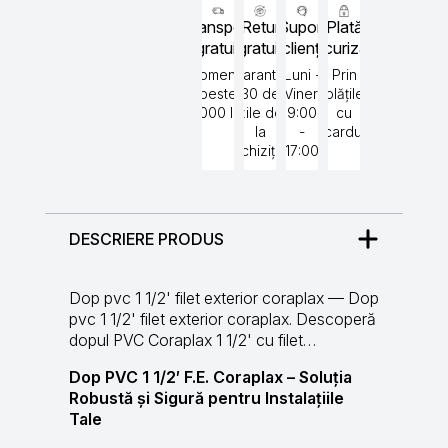
Transport
Retur
Suport
Plată
gratuit
gratuit
clienți
securizată
Comenzi
Garantat
Luni -
Prin
peste
30 de
Vineri
plățile
5000 lei
zile de
9:00
cu
la
-
cardul
achiziție
17:00
DESCRIERE PRODUS
Dop pvc 1 1/2' filet exterior coraplax — Dop
pvc 1 1/2' filet exterior coraplax. Descoperă
dopul PVC Coraplax 1 1/2' cu filet…
Dop PVC 1 1/2′ F.E. Coraplax – Soluția
Robustă și Sigură pentru Instalațiile
Tale