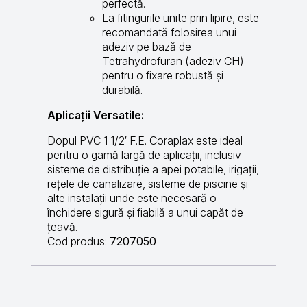
perfectă.
La fitingurile unite prin lipire, este
recomandată folosirea unui
adeziv pe bază de
Tetrahydrofuran (adeziv CH)
pentru o fixare robustă și
durabilă.
Aplicații Versatile:
Dopul PVC 1 1/2′ F.E. Coraplax este ideal
pentru o gamă largă de aplicații, inclusiv
sisteme de distribuție a apei potabile, irigații,
rețele de canalizare, sisteme de piscine și
alte instalații unde este necesară o
închidere sigură și fiabilă a unui capăt de
țeavă.
Cod produs:
7207050