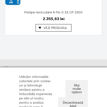
Pompa recirculare K-Flo 0.33 CP 230V
2.355,63
lei
VEZI PRODUSUL
Informații
Suport
Linkuri utile
clienți
TRANSPORT
CONTUL
Utilizăm informațiile
ȘI PLATĂ
CONTACT
TĂU
colectate prin cookie-
0720 106
uri și tehnologii
Mai
POLITICA DE
DREPT DE
ISTORIC
896
multe
similare pentru a
CONFIDENȚIALITATE
RETUR
COMENZI
opțiuni
0722 585
îmbunătăți experiența
ȘI COOKIE
FORMULAR
RECUPERARE
775
pe site-ul nostru,
TERMENI ȘI
DE RETUR
PAROLĂ
pentru a analiza
Dezactivează
comenzi@instalatiionline.ro
CONDIȚII
ANPC
totul
modul în care îl