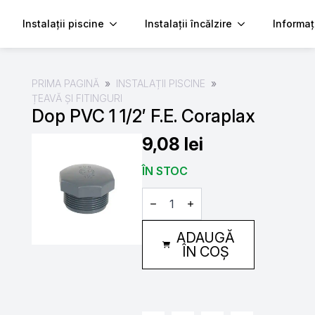
Instalații piscine
Instalații încălzire
Informaț
PRIMA PAGINĂ
INSTALAȚII PISCINE
ȚEAVĂ ȘI FITINGURI
Dop PVC 1 1/2′ F.E. Coraplax
9,08
lei
ÎN STOC
Cantitate
Dop
PVC
1
ADAUGĂ
1/2'
F.E.
ÎN COȘ
Coraplax