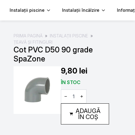
Instalații piscine
Instalații încălzire
Informaț
PRIMA PAGINĂ
INSTALAȚII PISCINE
ȚEAVĂ ȘI FITINGURI
Cot PVC D50 90 grade
SpaZone
9,80
lei
ÎN STOC
Cantitate
Cot
PVC
D50
ADAUGĂ
90
grade
ÎN COȘ
SpaZone