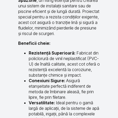
SpaZone
, un fiting esențial pentru crearea
unui sistem de instalații sanitare sau de
piscine eficient și de lungă durată. Proiectat
special pentru a rezista condițiilor exigente,
acest cot asigură o tranziție lină și sigură a
fluidelor, minimizând pierderile de presiune
și riscul de scurgeri.
Beneficii cheie:
Rezistență Superioară:
Fabricat din
policlorură de vinil neplastificat (PVC-
U) de înaltă calitate, acest cot oferă o
rezistență excelentă la coroziune,
substanțe chimice și impact.
Conexiuni Sigure:
Asigură
etanșeitate perfectă indiferent de
metoda de îmbinare aleasă, fie prin
lipire, fie prin filetare.
Versatilitate:
Ideal pentru o gamă
largă de aplicații, de la sisteme de apă
potabilă, irigații, până la complexele