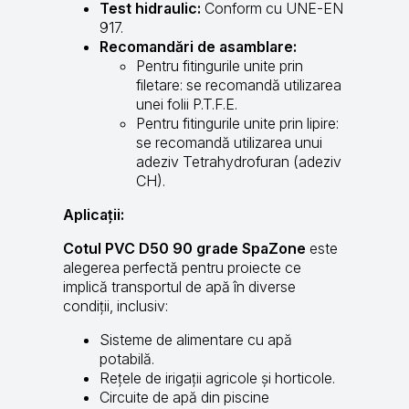
Test hidraulic:
Conform cu UNE-EN
917.
Recomandări de asamblare:
Pentru fitingurile unite prin
filetare: se recomandă utilizarea
unei folii P.T.F.E.
Pentru fitingurile unite prin lipire:
se recomandă utilizarea unui
adeziv Tetrahydrofuran (adeziv
CH).
Aplicații:
Cotul PVC D50 90 grade SpaZone
este
alegerea perfectă pentru proiecte ce
implică transportul de apă în diverse
condiții, inclusiv:
Sisteme de alimentare cu apă
potabilă.
Rețele de irigații agricole și horticole.
Circuite de apă din piscine