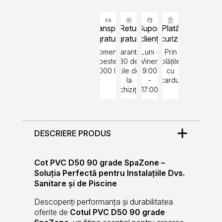
Transport
Retur
Suport
Plată
gratuit
gratuit
clienți
securizată
Comenzi
Garantat
Luni -
Prin
peste
30 de
Vineri
plățile
5000 lei
zile de
9:00
cu
la
-
cardul
achiziție
17:00
DESCRIERE PRODUS
Cot PVC D50 90 grade SpaZone –
Soluția Perfectă pentru Instalațiile Dvs.
Sanitare și de Piscine
Descoperiți performanța și durabilitatea
oferite de
Cotul PVC D50 90 grade