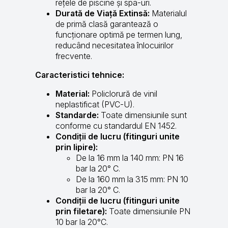
rețele de piscine și spa-uri.
Durată de Viață Extinsă:
Materialul
de primă clasă garantează o
funcționare optimă pe termen lung,
reducând necesitatea înlocuirilor
frecvente.
Caracteristici tehnice:
Material:
Policlorură de vinil
neplastificat (PVC-U).
Standarde:
Toate dimensiunile sunt
conforme cu standardul EN 1452.
Condiții de lucru (fitinguri unite
prin lipire):
De la 16 mm la 140 mm: PN 16
bar la 20° C.
De la 160 mm la 315 mm: PN 10
bar la 20° C.
Condiții de lucru (fitinguri unite
prin filetare):
Toate dimensiunile PN
10 bar la 20°C.