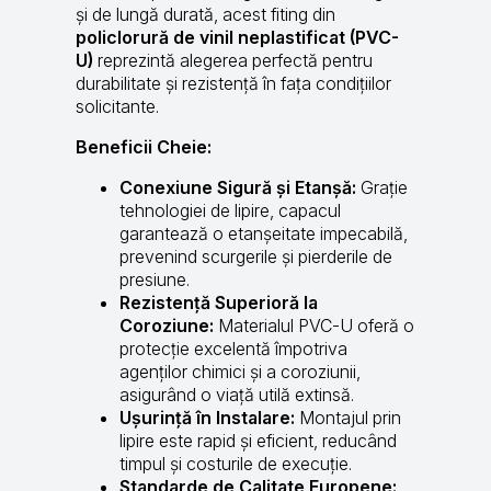
și de lungă durată, acest fiting din
policlorură de vinil neplastificat (PVC-
U)
reprezintă alegerea perfectă pentru
durabilitate și rezistență în fața condițiilor
solicitante.
Beneficii Cheie:
Conexiune Sigură și Etanșă:
Grație
tehnologiei de lipire, capacul
garantează o etanșeitate impecabilă,
prevenind scurgerile și pierderile de
presiune.
Rezistență Superioră la
Coroziune:
Materialul PVC-U oferă o
protecție excelentă împotriva
agenților chimici și a coroziunii,
asigurând o viață utilă extinsă.
Ușurință în Instalare:
Montajul prin
lipire este rapid și eficient, reducând
timpul și costurile de execuție.
Standarde de Calitate Europene: