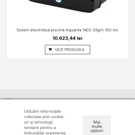
Sistem electroliza piscina Aquarite NEO 33g/h 150 mc
10.623,44
lei
VEZI PRODUSUL
Informații
Suport
Linkuri utile
clienți
TRANSPORT
CONTUL
Utilizăm informațiile
ȘI PLATĂ
CONTACT
TĂU
colectate prin cookie-
0720 106
uri și tehnologii
Mai
POLITICA DE
DREPT DE
ISTORIC
896
multe
similare pentru a
CONFIDENȚIALITATE
RETUR
COMENZI
opțiuni
0722 585
îmbunătăți experiența