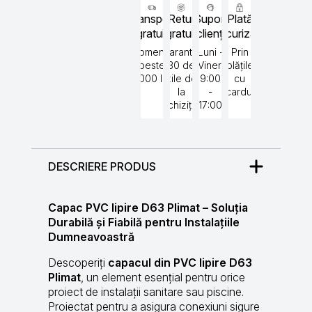
Transport
Retur
Suport
Plată
gratuit
gratuit
clienți
securizată
Comenzi
Garantat
Luni -
Prin
peste
30 de
Vineri
plățile
5000 lei
zile de
9:00
cu
la
-
cardul
achiziție
17:00
DESCRIERE PRODUS
Capac PVC lipire D63 Plimat – Soluția
Durabilă și Fiabilă pentru Instalațiile
Dumneavoastră
Descoperiți
capacul din PVC lipire D63
Plimat
, un element esențial pentru orice
proiect de instalații sanitare sau piscine.
Proiectat pentru a asigura conexiuni sigure