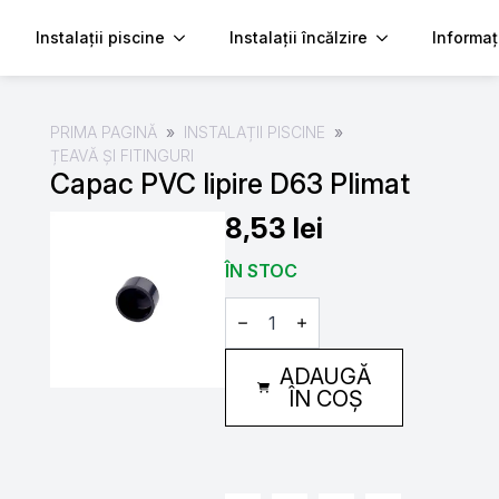
Instalații piscine
Instalații încălzire
Informaț
PRIMA PAGINĂ
INSTALAȚII PISCINE
ȚEAVĂ ȘI FITINGURI
Capac PVC lipire D63 Plimat
8,53
lei
ÎN STOC
Cantitate
Capac
PVC
lipire
ADAUGĂ
D63
Plimat
ÎN COȘ