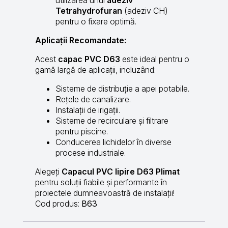
Tetrahydrofuran
(adeziv CH)
pentru o fixare optimă.
Aplicații Recomandate:
Acest
capac PVC D63
este ideal pentru o
gamă largă de aplicații, incluzând:
Sisteme de distribuție a apei potabile.
Rețele de canalizare.
Instalații de irigații.
Sisteme de recirculare și filtrare
pentru piscine.
Conducerea lichidelor în diverse
procese industriale.
Alegeți
Capacul PVC lipire D63 Plimat
pentru soluții fiabile și performante în
proiectele dumneavoastră de instalații!
Cod produs:
B63