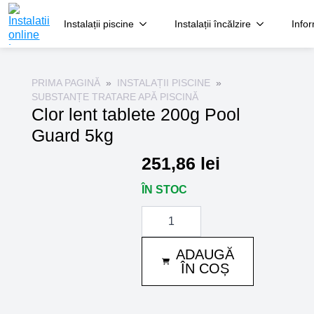
Instalații piscine
Instalații încălzire
Infor
PRIMA PAGINĂ
INSTALAȚII PISCINE
SUBSTANȚE TRATARE APĂ PISCINĂ
Clor lent tablete 200g Pool
Guard 5kg
251,86
lei
ÎN STOC
Cantitate
Clor
lent
tablete
ADAUGĂ
200g
Pool
ÎN COȘ
Guard
5kg