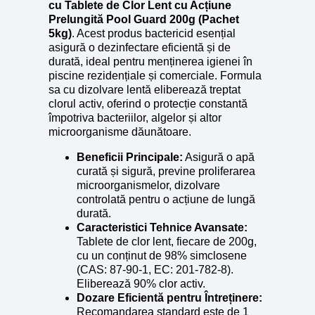
cu Tablete de Clor Lent cu Acțiune
Prelungită Pool Guard 200g (Pachet
5kg)
. Acest produs bactericid esențial
asigură o dezinfectare eficientă și de
durată, ideal pentru menținerea igienei în
piscine rezidențiale și comerciale. Formula
sa cu dizolvare lentă eliberează treptat
clorul activ, oferind o protecție constantă
împotriva bacteriilor, algelor și altor
microorganisme dăunătoare.
Beneficii Principale:
Asigură o apă
curată și sigură, previne proliferarea
microorganismelor, dizolvare
controlată pentru o acțiune de lungă
durată.
Caracteristici Tehnice Avansate:
Tablete de clor lent, fiecare de 200g,
cu un conținut de 98% simclosene
(CAS: 87-90-1, EC: 201-782-8).
Eliberează 90% clor activ.
Dozare Eficientă pentru Întreținere:
Recomandarea standard este de 1