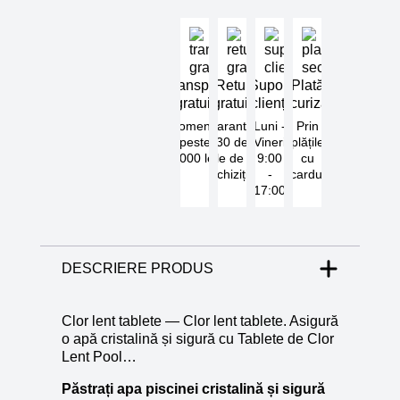
Transport
Retur
Suport
Plată
gratuit
gratuit
clienți
securizată
Comenzi
Garantat
Luni -
Prin
peste
30 de
Vineri
plățile
5000 lei
zile de la
9:00
cu
achiziție
-
cardul
17:00
DESCRIERE PRODUS
Clor lent tablete — Clor lent tablete. Asigură
o apă cristalină și sigură cu Tablete de Clor
Lent Pool…
Păstrați apa piscinei cristalină și sigură