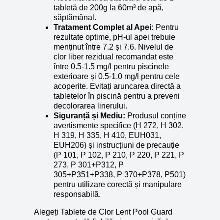
tabletă de 200g la 60m³ de apă,
săptămânal.
Tratament Complet al Apei:
Pentru
rezultate optime, pH-ul apei trebuie
menținut între 7.2 și 7.6. Nivelul de
clor liber rezidual recomandat este
între 0.5-1.5 mg/l pentru piscinele
exterioare și 0.5-1.0 mg/l pentru cele
acoperite. Evitați aruncarea directă a
tabletelor în piscină pentru a preveni
decolorarea linerului.
Siguranță și Mediu:
Produsul conține
avertismente specifice (H 272, H 302,
H 319, H 335, H 410, EUH031,
EUH206) și instrucțiuni de precauție
(P 101, P 102, P 210, P 220, P 221, P
273, P 301+P312, P
305+P351+P338, P 370+P378, P501)
pentru utilizare corectă și manipulare
responsabilă.
Alegeți Tablete de Clor Lent Pool Guard