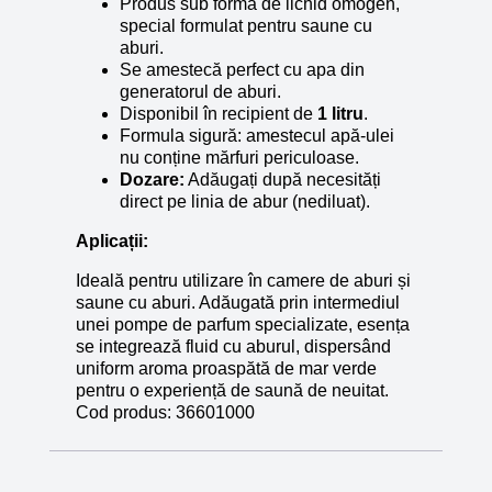
Produs sub formă de lichid omogen,
special formulat pentru saune cu
aburi.
Se amestecă perfect cu apa din
generatorul de aburi.
Disponibil în recipient de
1 litru
.
Formula sigură: amestecul apă-ulei
nu conține mărfuri periculoase.
Dozare:
Adăugați după necesități
direct pe linia de abur (nediluat).
Aplicații:
Ideală pentru utilizare în camere de aburi și
saune cu aburi. Adăugată prin intermediul
unei pompe de parfum specializate, esența
se integrează fluid cu aburul, dispersând
uniform aroma proaspătă de mar verde
pentru o experiență de saună de neuitat.
Cod produs:
36601000