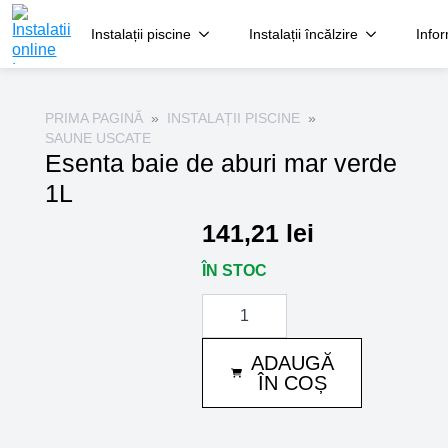
Instalații piscine
Instalații încălzire
Infor
PRIMA PAGINĂ
INSTALAȚII PISCINE
SAUNE USCATE
Esenta baie de aburi mar verde
1L
141,21
lei
ÎN STOC
Cantitate
Esenta
baie
de
ADAUGĂ
aburi
mar
ÎN COȘ
verde
1L