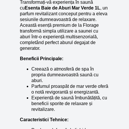
Transformați-vă experiența în saună
cu
Esenta Baie de Aburi Mar Verde 1L
, un
parfum revitalizant conceput pentru a eleva
sesiunile dumneavoastră de relaxare.
Această esență premium de la Florage
transformă simpla utilizare a saunei cu
aburi într-o experiență multisenzorială,
completând perfect aburul degajat de
generator.
Beneficii Principale:
Creează o atmosferă de spa în
propria dumneavoastră saună cu
aburi.
Parfumul proaspăt de mar verde oferă
o notă revigorantă și energizantă.
Experiență de saună îmbunătățită, cu
beneficii sporite de relaxare și
revitalizare.
Caracteristici Tehnice: