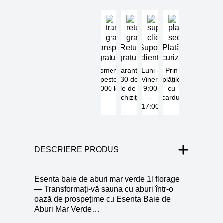
Transport
Retur
Suport
Plată
gratuit
gratuit
clienți
securizată
Comenzi
Garantat
Luni -
Prin
peste
30 de
Vineri
plățile
5000 lei
zile de la
9:00
cu
achiziție
-
cardul
17:00
DESCRIERE PRODUS
Esenta baie de aburi mar verde 1l florage
— Transformați-vă sauna cu aburi într-o
oază de prospețime cu Esenta Baie de
Aburi Mar Verde…