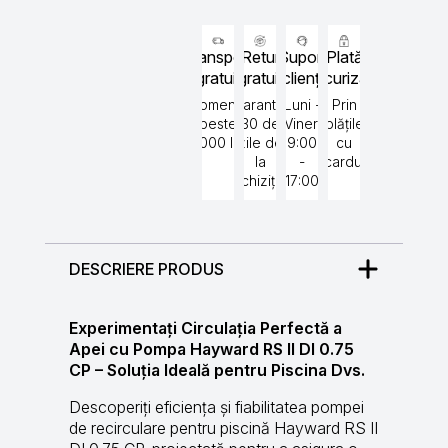
Hayward
Transport
Retur
Suport
Plată
gratuit
gratuit
clienți
securizată
Comenzi
Garantat
Luni -
Prin
peste
30 de
Vineri
plățile
5000 lei
zile de
9:00
cu
la
-
cardul
achiziție
17:00
DESCRIERE PRODUS
Experimentați Circulația Perfectă a
Apei cu Pompa Hayward RS II DI 0.75
CP – Soluția Ideală pentru Piscina Dvs.
Descoperiți eficiența și fiabilitatea pompei
de recirculare pentru piscină Hayward RS II