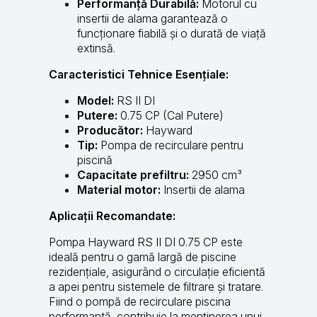
Performanță Durabilă:
Motorul cu
insertii de alama garantează o
funcționare fiabilă și o durată de viață
extinsă.
Caracteristici Tehnice Esențiale:
Model:
RS II DI
Putere:
0.75 CP (Cal Putere)
Producător:
Hayward
Tip:
Pompa de recirculare pentru
piscină
Capacitate prefiltru:
2950 cm³
Material motor:
Insertii de alama
Aplicații Recomandate:
Pompa Hayward RS II DI 0.75 CP este
ideală pentru o gamă largă de piscine
rezidențiale, asigurând o circulație eficientă
a apei pentru sistemele de filtrare și tratare.
Fiind o pompă de recirculare piscina
performantă, contribuie la menținerea unui