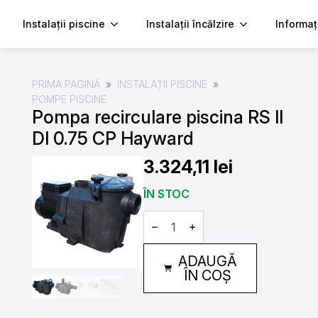
Instalații piscine
Instalații încălzire
Informaț
PRIMA PAGINĂ
INSTALAȚII PISCINE
POMPE PISCINE
Pompa recirculare piscina RS II
DI 0.75 CP Hayward
3.324,11
lei
ÎN STOC
Cantitate
Pompa
recirculare
piscina
ADAUGĂ
RS
II
ÎN COȘ
DI
0.75
CP