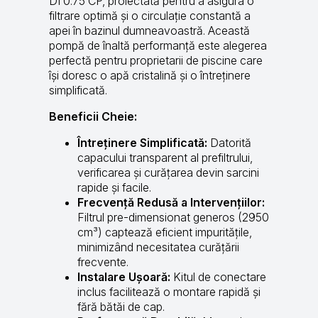
DI 0.75 CP, proiectată pentru a asigura o
filtrare optimă și o circulație constantă a
apei în bazinul dumneavoastră. Această
pompă de înaltă performanță este alegerea
perfectă pentru proprietarii de piscine care
își doresc o apă cristalină și o întreținere
simplificată.
Beneficii Cheie:
Întreținere Simplificată:
Datorită
capacului transparent al prefiltrului,
verificarea și curățarea devin sarcini
rapide și facile.
Frecvență Redusă a Intervențiilor:
Filtrul pre-dimensionat generos (2950
cm³) captează eficient impuritățile,
minimizând necesitatea curățării
frecvente.
Instalare Ușoară:
Kitul de conectare
inclus facilitează o montare rapidă și
fără bătăi de cap.