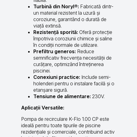
Turbină din Noryl®:
Fabricată dintr-
un material rezistent la uzură și
coroziune, garantând o durată de
viață extinsă.
Rezistență sporită:
Oferă protecție
împotriva coroziunii chimice și saline
în condiții normale de utilizare.
Prefiltru generos:
Reduce
semnificativ frecvența necesității de
curățare, optimizând întreținerea
piscinei.
Conexiuni practice:
Include semi-
holenderi pentru o instalare facilă și o
etanșare sigură.
Tensiune de alimentare:
230V.
Aplicații Versatile:
Pompa de recirculare K-Flo 1.00 CP este
ideală pentru toate tipurile de piscine
rezidențiale și comerciale, contribuind activ