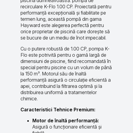
piscina dumneavoastră: pompa de
recirculare K-Flo 1.00 CP. Proiectată pentru
performanță excepțională și fiabilitate pe
termen lung, această pompă din gama
Hayward este alegerea perfectă pentru
orice proprietar de piscină care dorește să
se bucure de un mediu de înot impecabil.
Cu o putere robustă de 1.00 CP, pompa K-
Flo este potrivită pentru o gamă largă de
dimensiuni de piscine, fiind recomandată în
special pentru piscine cu un volum de până
la 150 m³. Motorul său de înaltă
performanță asigură o circulație eficientă a
apei, contribuind la filtrarea optimă și la
distribuirea uniformă a tratamentelor
chimice.
Caracteristici Tehnice Premium:
Motor de înaltă performanță:
Asigură o funcționare eficientă și
fiabilă.