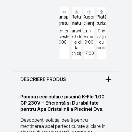
Transport
Retur
Suport
Plată
gratuit
gratuit
clienți
securizată
Comenzi
Garantat
Luni -
Prin
peste
30 de
Vineri
plățile
5000 lei
zile de
9:00
cu
la
-
cardul
achiziție
17:00
DESCRIERE PRODUS
Pompa recirculare piscină K-Flo 1.00
CP 230V – Eficiență și Durabilitate
pentru Apa Cristalină a Piscinei Dvs.
Descoperiți soluția ideală pentru
menținerea apei perfect curate și clare în