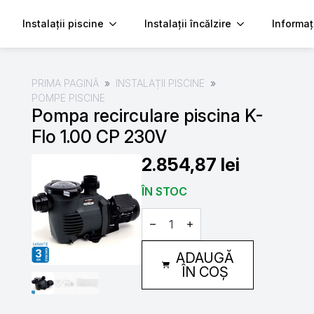
Instalații piscine
Instalații încălzire
Informaț
PRIMA PAGINĂ
INSTALAȚII PISCINE
POMPE PISCINE
Pompa recirculare piscina K-
Flo 1.00 CP 230V
2.854,87
lei
ÎN STOC
Cantitate
Pompa
recirculare
piscina
ADAUGĂ
K-
Flo
ÎN COȘ
1.00
CP
230V