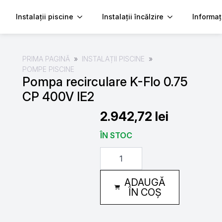
Instalații piscine
Instalații încălzire
Informaț
PRIMA PAGINĂ
INSTALAȚII PISCINE
POMPE PISCINE
Pompa recirculare K-Flo 0.75
CP 400V IE2
2.942,72
lei
ÎN STOC
Cantitate
Pompa
recirculare
K-
ADAUGĂ
Flo
0.75
ÎN COȘ
CP
400V
IE2