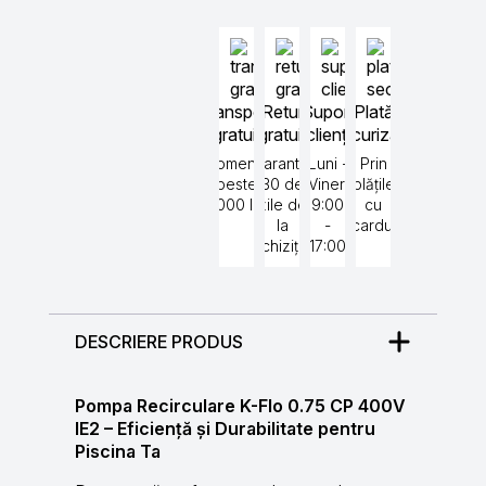
Transport
Retur
Suport
Plată
gratuit
gratuit
clienți
securizată
Comenzi
Garantat
Luni -
Prin
peste
30 de
Vineri
plățile
5000 lei
zile de
9:00
cu
la
-
cardul
achiziție
17:00
DESCRIERE PRODUS
Pompa Recirculare K-Flo 0.75 CP 400V
IE2 – Eficiență și Durabilitate pentru
Piscina Ta