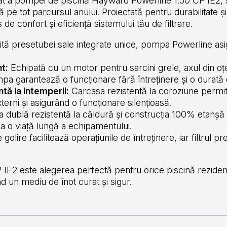
 a pompei de piscină Hayward Powerline 1.50 CP IE2, so
că pe tot parcursul anului. Proiectată pentru durabilitate 
 confort și eficiență sistemului tău de filtrare.
ită presetubei sale integrate unice, pompa Powerline as
t:
Echipată cu un motor pentru sarcini grele, axul din oțel
a garantează o funcționare fără întreținere și o durată d
tă la intemperii:
Carcasa rezistentă la coroziune permit
erni și asigurând o funcționare silențioasă.
 dublă rezistentă la căldură și construcția 100% etanșă 
la o viață lungă a echipamentului.
olire facilitează operațiunile de întreținere, iar filtrul pre
2 este alegerea perfectă pentru orice piscină rezidenț
ând un mediu de înot curat și sigur.