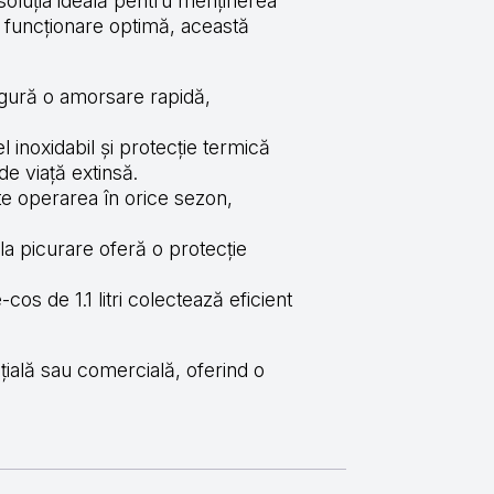
luția ideală pentru menținerea
și funcționare optimă, această
igură o amorsare rapidă,
 inoxidabil și protecție termică
e viață extinsă.
e operarea în orice sezon,
la picurare oferă o protecție
-cos de 1.1 litri colectează eficient
ială sau comercială, oferind o