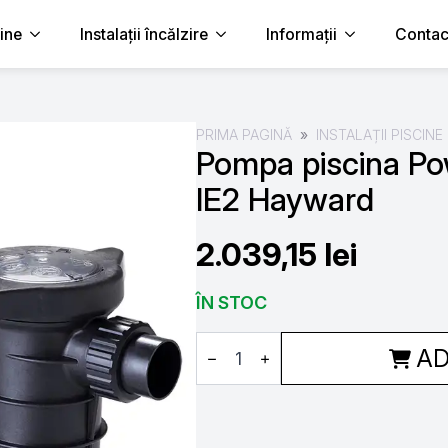
cine
Instalații încălzire
Informații
Contac
PRIMA PAGINĂ
INSTALAȚII PISCINE
Pompa piscina Po
IE2 Hayward
2.039,15
lei
ÎN STOC
Cantitate
AD
Pompa
piscina
Powerline
1.50
CP
IE2