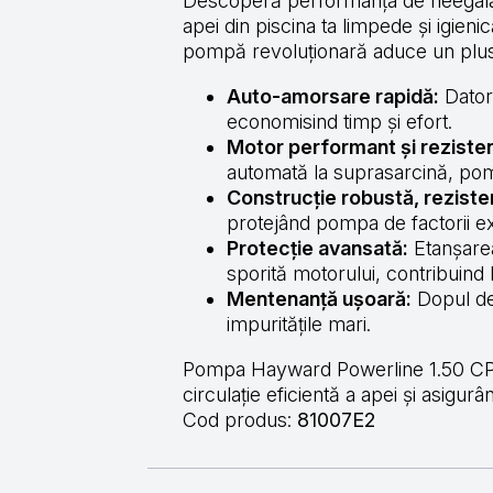
Descoperă performanța de neegalat
apei din piscina ta limpede și igieni
pompă revoluționară aduce un plus de
Auto-amorsare rapidă:
Dator
economisind timp și efort.
Motor performant și rezisten
automată la suprasarcină, pomp
Construcție robustă, rezisten
protejând pompa de factorii ext
Protecție avansată:
Etanșarea
sporită motorului, contribuind 
Mentenanță ușoară:
Dopul de g
impuritățile mari.
Pompa Hayward Powerline 1.50 CP IE
circulație eficientă a apei și asigur
Cod produs:
81007E2