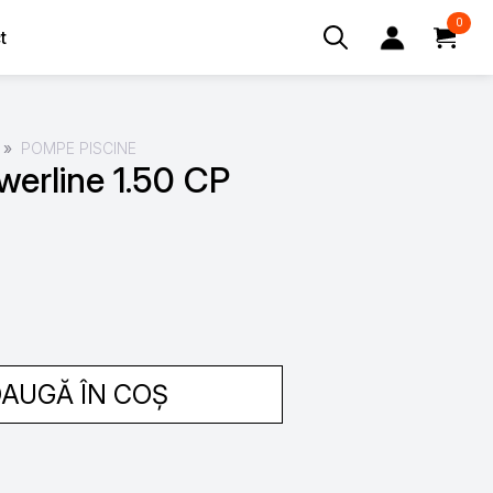
0
t
Search
for:
POMPE PISCINE
werline 1.50 CP
AUGĂ ÎN COȘ