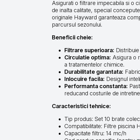
Asigurati o filtrare impecabila si o
de inalta calitate, special concepu
originale Hayward garanteaza compati
parcursul sezonului.
Beneficii cheie:
Filtrare superioara:
Distribuie 
Circulatie optima:
Asigura o r
a tratamentelor chimice.
Durabilitate garantata:
Fabric
Inlocuire facila:
Designul intel
Performanta constanta:
Past
reducand costurile de intretine
Caracteristici tehnice:
Tip produs: Set 10 brate cole
Compatibilitate: Filtre piscin
Capacitate filtru: 14 mc/h