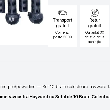
14mc
Pro
/
Powerline
Hayward
Transport
Retur
gratuit
gratuit
Comenzi
Garantat 30
peste 5000
de zile de la
lei
achiziție
4mc pro/powerline — Set 10 brate colectoare hayward 
 dumneavoastra Hayward cu Setul de 10 Brate Colectoar