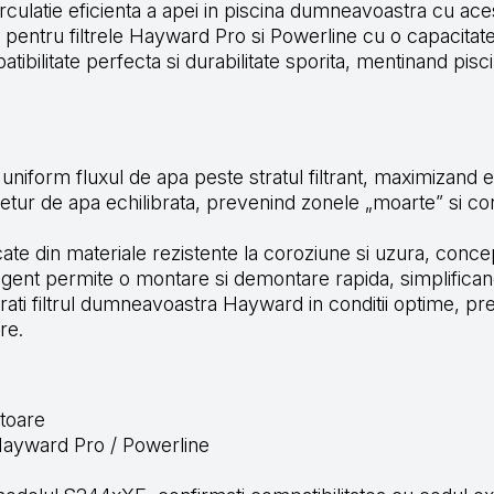
 circulatie eficienta a apei in piscina dumneavoastra cu ac
te pentru filtrele Hayward Pro si Powerline cu o capacita
bilitate perfecta si durabilitate sporita, mentinand pisci
uniform fluxul de apa peste stratul filtrant, maximizand efi
etur de apa echilibrata, prevenind zonele „moarte” si con
ate din materiale rezistente la coroziune si uzura, conce
igent permite o montare si demontare rapida, simplificand i
rati filtrul dumneavoastra Hayward in conditii optime, pre
re.
ctoare
a Hayward Pro / Powerline