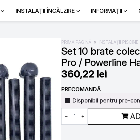
INSTALAȚII ÎNCĂLZIRE
INFORMAȚII
PRIMA PAGINĂ
INSTALAȚII PISCINE
Set 10 brate colec
Pro / Powerline 
360,22
lei
PRECOMANDĂ
Disponibil pentru pre-co
Cantitate
AD
Set
10
brate
colectoare
filtru