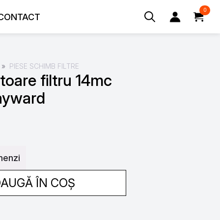
0
CONTACT
Search
for:
PIESE SCHIMB FILTRE
toare filtru 14mc
Hayward
menzi
AUGĂ ÎN COȘ