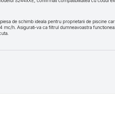
delul S244xXE, confirmati compatibilitatea cu codul exa
iesa de schimb ideala pentru proprietarii de piscine care 
4 mc/h. Asigurati-va ca filtrul dumneavoastra functionea
cuta.