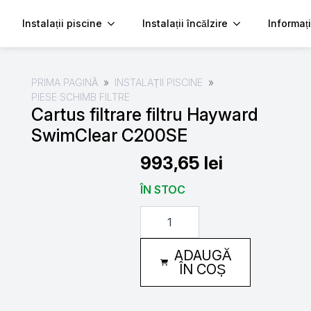
Instalații piscine
Instalații încălzire
Informați
PRIMA PAGINĂ
INSTALAȚII PISCINE
PIESE SCHIMB FILTRE
Cartus filtrare filtru Hayward
SwimClear C200SE
993,65
lei
ÎN STOC
Cantitate
Cartus
filtrare
filtru
ADAUGĂ
Hayward
SwimClear
ÎN COȘ
C200SE