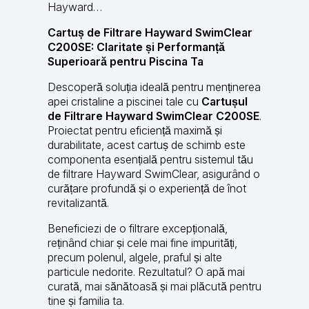
Hayward…
Cartuș de Filtrare Hayward SwimClear
C200SE: Claritate și Performanță
Superioară pentru Piscina Ta
Descoperă soluția ideală pentru menținerea
apei cristaline a piscinei tale cu
Cartușul
de Filtrare Hayward SwimClear C200SE
.
Proiectat pentru eficiență maximă și
durabilitate, acest cartuș de schimb este
componenta esențială pentru sistemul tău
de filtrare Hayward SwimClear, asigurând o
curățare profundă și o experiență de înot
revitalizantă.
Beneficiezi de o filtrare excepțională,
reținând chiar și cele mai fine impurități,
precum polenul, algele, praful și alte
particule nedorite. Rezultatul? O apă mai
curată, mai sănătoasă și mai plăcută pentru
tine și familia ta.