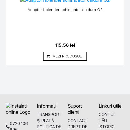
Adaptor holender schimbator caldura G2
115,56
lei
VEZI PRODUSUL
Informații
Suport
Linkuri utile
clienți
TRANSPORT
CONTUL
ȘI PLATĂ
CONTACT
TĂU
0720 106
POLITICA DE
DREPT DE
ISTORIC
896