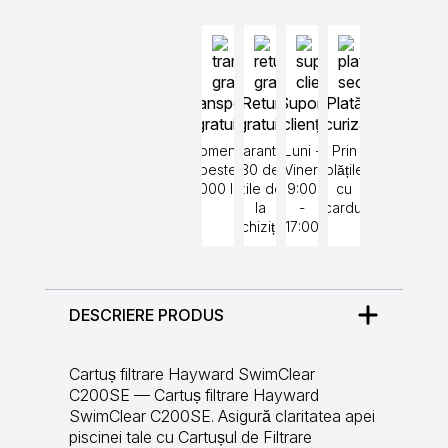
Transport
Retur
Suport
Plată
gratuit
gratuit
clienți
securizată
Comenzi
Garantat
Luni -
Prin
peste
30 de
Vineri
plățile
5000 lei
zile de
9:00
cu
la
-
cardul
achiziție
17:00
DESCRIERE PRODUS
Cartuș filtrare Hayward SwimClear
C200SE — Cartuș filtrare Hayward
SwimClear C200SE. Asigură claritatea apei
piscinei tale cu Cartușul de Filtrare