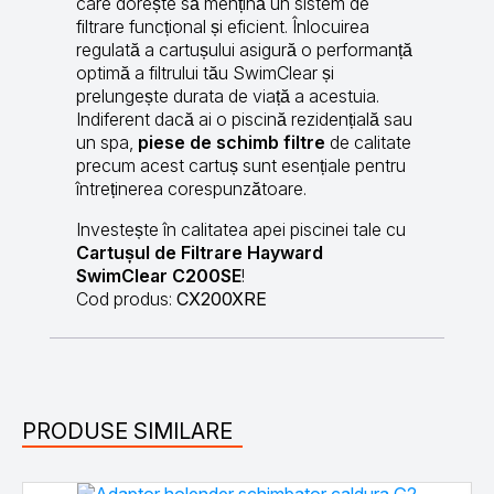
care dorește să mențină un sistem de
filtrare funcțional și eficient. Înlocuirea
regulată a cartușului asigură o performanță
optimă a filtrului tău SwimClear și
prelungește durata de viață a acestuia.
Indiferent dacă ai o piscină rezidențială sau
un spa,
piese de schimb filtre
de calitate
precum acest cartuș sunt esențiale pentru
întreținerea corespunzătoare.
Investește în calitatea apei piscinei tale cu
Cartușul de Filtrare Hayward
SwimClear C200SE
!
Cod produs:
CX200XRE
PRODUSE SIMILARE