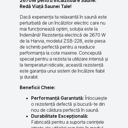
2670W pentru Încălzitoare Saune:
Redă Viață Saunei Tale!
Dacă experiența ta relaxantă în saună este
perturbată de un încălzitor electric care nu
mai funcționează optim, soluția este la
îndemână! Rezistența electrică de 2670 W
de la Harvia, modelul ZSB-228, este piesa
de schimb perfectă pentru a readuce
performanța la cote maxime. Concepută
special pentru a rezista la utilizare intensă și
la temperaturi ridicate, această rezistență
este garanția unui sistem de încălzire fiabil
și durabil.
Beneficii Cheie:
Performanță Garantată:
Înlocuiește
o rezistență defectă și bucură-te din
nou de căldura perfectă în saună.
Durabilitate Excepțională:
Fabricată pentru a suporta cerințele
stricte ale utilizării regulate în mediul