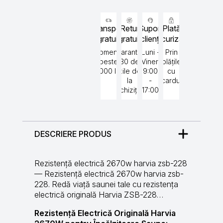
228
Transport
Retur
Suport
Plată
gratuit
gratuit
clienți
securizată
Comenzi
Garantat
Luni -
Prin
peste
30 de
Vineri
plățile
5000 lei
zile de
9:00
cu
la
-
cardul
achiziție
17:00
DESCRIERE PRODUS
Rezistență electrică 2670w harvia zsb-228
— Rezistență electrică 2670w harvia zsb-
228. Redă viață saunei tale cu rezistența
electrică originală Harvia ZSB-228…
Rezistență Electrică Originală Harvia