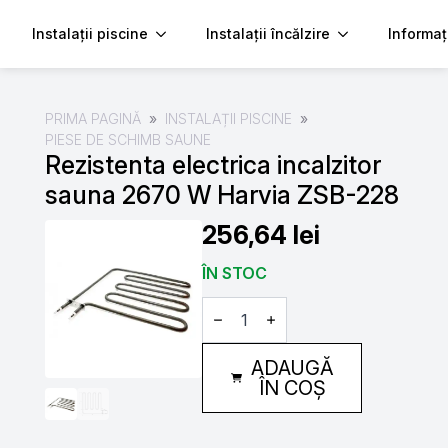
Instalații piscine
Instalații încălzire
Informaț
PRIMA PAGINĂ
INSTALAȚII PISCINE
PIESE DE SCHIMB SAUNE
Rezistenta electrica incalzitor
sauna 2670 W Harvia ZSB-228
256,64
lei
ÎN STOC
Cantitate
Rezistenta
electrica
incalzitor
ADAUGĂ
sauna
2670
ÎN COȘ
W
Harvia
ZSB-