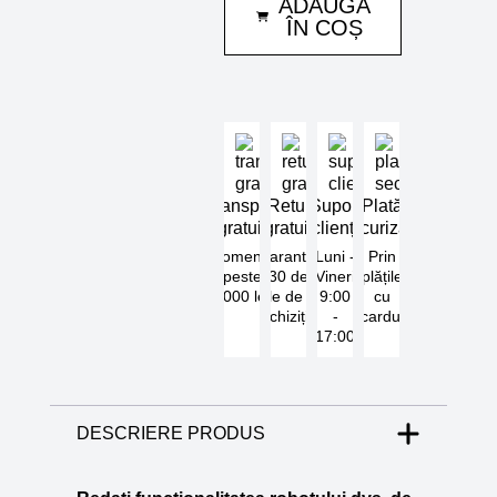
ADAUGĂ
sursa
robot
ÎN COȘ
piscina
TigerShark
Transport
Retur
Suport
Plată
gratuit
gratuit
clienți
securizată
Comenzi
Garantat
Luni -
Prin
peste
30 de
Vineri
plățile
5000 lei
zile de la
9:00
cu
achiziție
-
cardul
17:00
DESCRIERE PRODUS