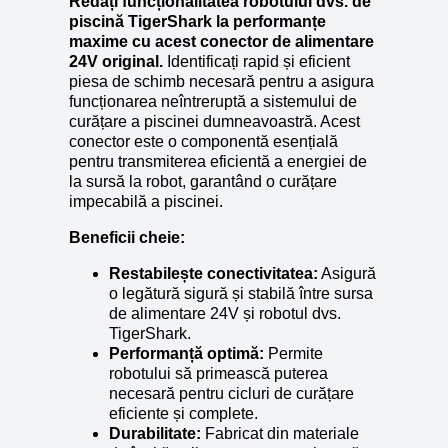
Redați funcționalitatea robotului dvs. de
piscină TigerShark la performanțe
maxime cu acest conector de alimentare
24V original.
Identificați rapid și eficient
piesa de schimb necesară pentru a asigura
funcționarea neîntreruptă a sistemului de
curățare a piscinei dumneavoastră. Acest
conector este o componentă esențială
pentru transmiterea eficientă a energiei de
la sursă la robot, garantând o curățare
impecabilă a piscinei.
Beneficii cheie:
Restabilește conectivitatea:
Asigură
o legătură sigură și stabilă între sursa
de alimentare 24V și robotul dvs.
TigerShark.
Performanță optimă:
Permite
robotului să primească puterea
necesară pentru cicluri de curățare
eficiente și complete.
Durabilitate:
Fabricat din materiale