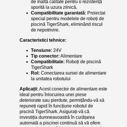
de înaltă calitate pentru o rezistență
sporită la uzura zilnică.
Compatibilitate garantată:
Proiectat
special pentru modelele de roboți de
piscină TigerShark, eliminând riscul
de nepotrivire.
Caracteristici tehnice:
Tensiune:
24V
Tip conector:
Alimentare
Compatibilitate:
Roboți de piscină
TigerShark
Rol:
Conectarea sursei de alimentare
la unitatea robotului
Aplicații:
Acest conector de alimentare este
ideal pentru înlocuirea unei piese
deteriorate sau pierdute, permițându-vă să
repuneți rapid în funcțiune robotul de
piscină TigerShark. Asigurați-vă că
investiția dumneavoastră în curățarea
automată a piscinei continuă să vă ofere