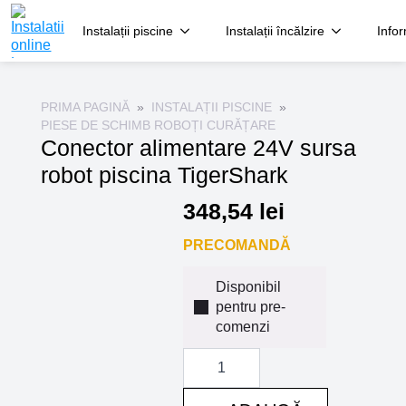
Instalații piscine
Instalații încălzire
Infor
PRIMA PAGINĂ
INSTALAȚII PISCINE
PIESE DE SCHIMB ROBOȚI CURĂȚARE
Conector alimentare 24V sursa
robot piscina TigerShark
348,54
lei
PRECOMANDĂ
Disponibil
pentru pre-
comenzi
Cantitate
Conector
alimentare
24V