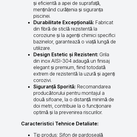
și eficientă a apei de suprafață,
menținând curățenia și siguranța
piscinei.
Durabilitate Excepțională:
Fabricat
din fibră de sticlă rezistentă la
coroziune și la agenții chimici specifici
bazinelor, garantează o viață lungă de
utilizare.
Design Estetic și Rezistent:
Grila
din inox AISI-304 adaugă un finisaj
elegant și premium, fiind totodată
extrem de rezistentă la uzură și agenți
corozivi.
Siguranță Sporită:
Recomandarea
producătorului pentru montajul a
două sifoane, la o distanță minimă de
doi metri, contribuie la o funcționare
optimă și la prevenirea riscurilor.
Caracteristici Tehnice Detaliate:
Tip produs: Sifon de pardoseală