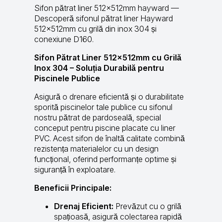
Sifon pătrat liner 512x512mm hayward —
Descoperă sifonul pătrat liner Hayward
512x512mm cu grilă din inox 304 și
conexiune D160.
Sifon Pătrat Liner 512x512mm cu Grilă
Inox 304 – Soluția Durabilă pentru
Piscinele Publice
Asigură o drenare eficientă și o durabilitate
sporită piscinelor tale publice cu sifonul
nostru pătrat de pardoseală, special
conceput pentru piscine placate cu liner
PVC. Acest sifon de înaltă calitate combină
rezistența materialelor cu un design
funcțional, oferind performanțe optime și
siguranță în exploatare.
Beneficii Principale:
Drenaj Eficient:
Prevăzut cu o grilă
spațioasă, asigură colectarea rapidă