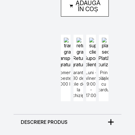
ADAUGĂ
512x512
grila
ÎN COȘ
inox
304
-
D160
Transport
Retur
Suport
Plată
gratuit
gratuit
clienți
securizată
Comenzi
Garantat
Luni -
Prin
peste
30 de
Vineri
plățile
5000 lei
zile de
9:00
cu
la
-
cardul
achiziție
17:00
DESCRIERE PRODUS