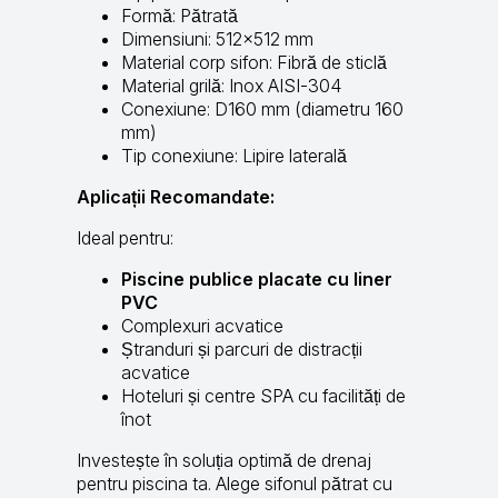
Formă: Pătrată
Dimensiuni: 512×512 mm
Material corp sifon: Fibră de sticlă
Material grilă: Inox AISI-304
Conexiune: D160 mm (diametru 160
mm)
Tip conexiune: Lipire laterală
Aplicații Recomandate:
Ideal pentru:
Piscine publice placate cu liner
PVC
Complexuri acvatice
Ștranduri și parcuri de distracții
acvatice
Hoteluri și centre SPA cu facilități de
înot
Investește în soluția optimă de drenaj
pentru piscina ta. Alege sifonul pătrat cu