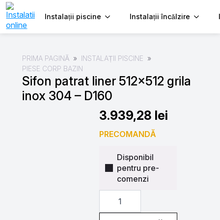
Instalații piscine
Instalații încălzire
PRIMA PAGINĂ
INSTALAȚII PISCINE
PIESE CORP BAZIN
Sifon patrat liner 512×512 grila
inox 304 – D160
3.939,28
lei
PRECOMANDĂ
Disponibil
pentru pre-
comenzi
Cantitate
Sifon
patrat
liner