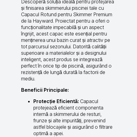
Descoperă soluția ideală pentru protejarea
și finisarea skimmerului piscinei tale cu
Capacul Rotund pentru Skimmer Premium
de la Hayward. Proiectat pentru a oferi o
funcționalitate impecabilă și un aspect
îngrijit, acest capac este esențial pentru
menținerea unui bazin curat și atractiv pe
tot parcursul sezonului. Datorită calității
superioare a materialelor și a designului
inteligent, acest produs se integrează
perfect în orice tip de piscină, asigurând o
rezistență de lungă durată la factorii de
mediu.
Beneficii Principale:
Protecție Eficientă:
Capacul
protejează eficient componenta
internă a skimmerului de resturi,
frunze și alte impurități, prevenind
astfel blocajele și asigurând o filtrare
optimă a apei.