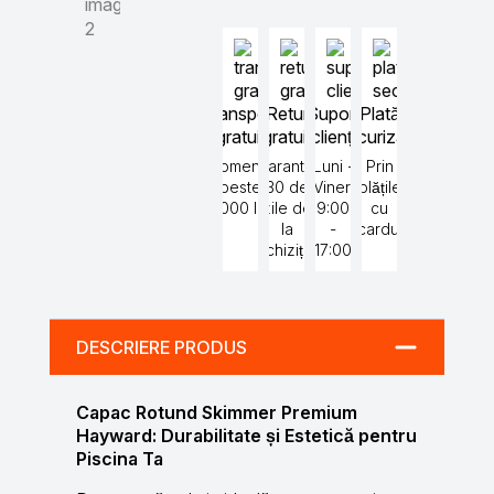
Transport
Retur
Suport
Plată
gratuit
gratuit
clienți
securizată
Comenzi
Garantat
Luni -
Prin
peste
30 de
Vineri
plățile
5000 lei
zile de
9:00
cu
la
-
cardul
achiziție
17:00
DESCRIERE PRODUS
Capac Rotund Skimmer Premium
Hayward: Durabilitate și Estetică pentru
Piscina Ta