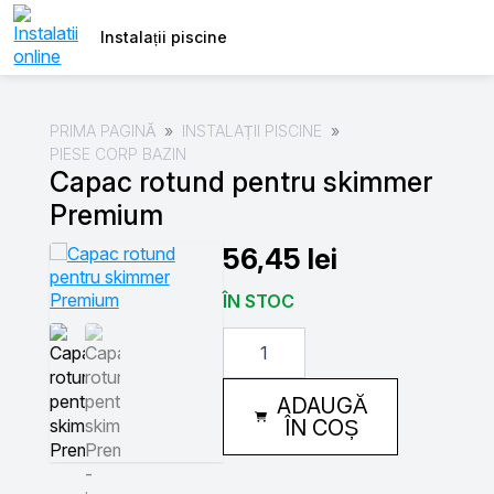
Instalații piscine
PRIMA PAGINĂ
INSTALAȚII PISCINE
PIESE CORP BAZIN
Capac rotund pentru skimmer
Premium
56,45
lei
ÎN STOC
Cantitate
Capac
rotund
pentru
ADAUGĂ
skimmer
Premium
ÎN COȘ