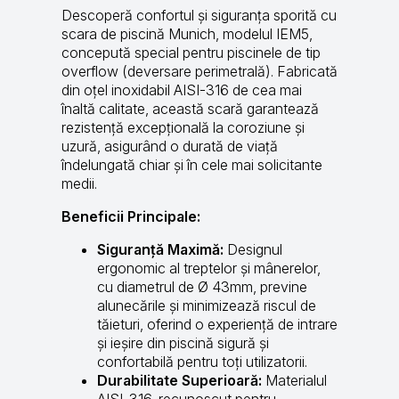
Descoperă confortul și siguranța sporită cu
scara de piscină Munich, modelul IEM5,
concepută special pentru piscinele de tip
overflow (deversare perimetrală). Fabricată
din oțel inoxidabil AISI-316 de cea mai
înaltă calitate, această scară garantează
rezistență excepțională la coroziune și
uzură, asigurând o durată de viață
îndelungată chiar și în cele mai solicitante
medii.
Beneficii Principale:
Siguranță Maximă:
Designul
ergonomic al treptelor și mânerelor,
cu diametrul de Ø 43mm, previne
alunecările și minimizează riscul de
tăieturi, oferind o experiență de intrare
și ieșire din piscină sigură și
confortabilă pentru toți utilizatorii.
Durabilitate Superioară:
Materialul
AISI-316, recunoscut pentru