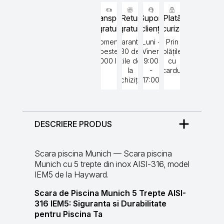
Transport
Retur
Suport
Plată
gratuit
gratuit
clienți
securizată
Comenzi
Garantat
Luni -
Prin
peste
30 de
Vineri
plățile
5000 lei
zile de
9:00
cu
la
-
cardul
achiziție
17:00
DESCRIERE PRODUS
Scara piscina Munich — Scara piscina
Munich cu 5 trepte din inox AISI-316, model
IEM5 de la Hayward.
Scara de Piscina Munich 5 Trepte AISI-
316 IEM5: Siguranta si Durabilitate
pentru Piscina Ta