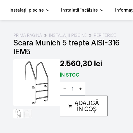
Instalații piscine
Instalații încălzire
Informaț
PRIMA PAGINĂ
INSTALAȚII PISCINE
PERIFERICE
Scara Munich 5 trepte AISI-316
IEM5
2.560,30
lei
ÎN STOC
Cantitate
Scara
Munich
5
ADAUGĂ
trepte
AISI-
ÎN COȘ
316
IEM5