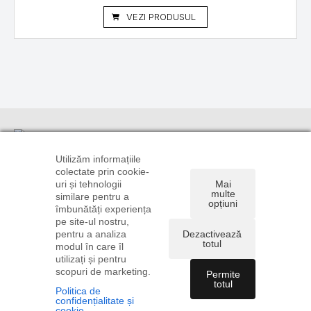
VEZI PRODUSUL
Informații
Suport
Linkuri utile
clienți
TRANSPORT
CONTUL
Utilizăm informațiile
ȘI PLATĂ
CONTACT
TĂU
colectate prin cookie-
0720 106
uri și tehnologii
Mai
POLITICA DE
DREPT DE
ISTORIC
896
multe
similare pentru a
CONFIDENȚIALITATE
RETUR
COMENZI
opțiuni
0722 585
îmbunătăți experiența
ȘI COOKIE
FORMULAR
RECUPERARE
775
pe site-ul nostru,
TERMENI ȘI
DE RETUR
PAROLĂ
pentru a analiza
Dezactivează
comenzi@instalatiionline.ro
CONDIȚII
ANPC
totul
modul în care îl
utilizați și pentru
scopuri de marketing.
Permite
totul
Politica de
confidențialitate și
Copyright © 2026
Acva Plan Sisteme SRL
| Toate
cookie