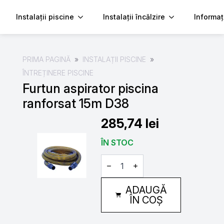
Instalații piscine
Instalații încălzire
Informaț
PRIMA PAGINĂ
INSTALAȚII PISCINE
ÎNTREȚINERE PISCINE
Furtun aspirator piscina
ranforsat 15m D38
285,74
lei
ÎN STOC
Cantitate
Furtun
aspirator
piscina
ADAUGĂ
ranforsat
15m
ÎN COȘ
D38