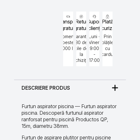
Transport
Retur
Suport
Plată
gratuit
gratuit
clienți
securizată
Comenzi
Garantat
Luni -
Prin
peste
30 de
Vineri
plățile
5000 lei
zile de
9:00
cu
la
-
cardul
achiziție
17:00
DESCRIERE PRODUS
Furtun aspirator piscina — Furtun aspirator
piscina. Descoperă furtunul aspirator
ranforsat pentru piscină Productos QP,
15m, diametru 38mm.
Furtun de aspirare plutitor pentru piscine