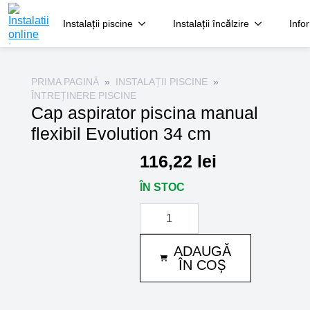
Instalații piscine
Instalații încălzire
Info
PRIMA PAGINĂ
INSTALAȚII PISCINE
ÎNTREȚINERE PISCINE
Cap aspirator piscina manual
flexibil Evolution 34 cm
116,22
lei
ÎN STOC
Cantitate
Cap
aspirator
piscina
ADAUGĂ
manual
flexibil
ÎN COȘ
Evolution
34
cm