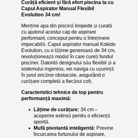
Curăță eficient și fără efort piscina ta cu
Capul Aspirator Manual Flexibil
Evolution 34 cm!
Menține apa din piscină limpede și curată
cu ajutorul acestui cap de aspirare
performant, conceput pentru o întreținere
impecabilă. Capul aspirator manual Kokido
Evolution, cu o lățime generoasă de 34 cm,
revoluționează modul în care cureți fundul
piscinei. Datorită designului său flexibil și a
sistemului ingenios, vei naviga cu ușurință
în jurul oricăror obstacole, asigurând o
curățare completă a fiecărui colț.
Caracteristici tehnice de top pentru
performanță maximă:
Lățime de curățare:
34 cm –
acoperire extinsă pentru o eficiență
sporită.
Mufă pivotantă inteligentă:
Previne
încurcarea furtunului de aspirare,