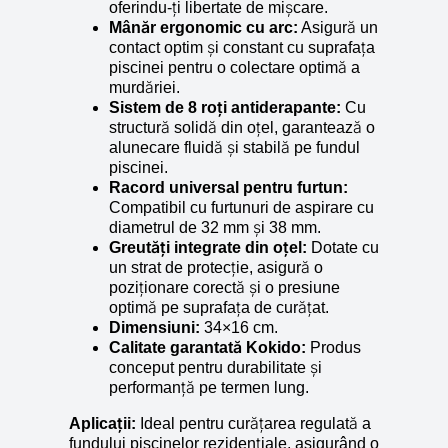
oferindu-ți libertate de mișcare.
Mânăr ergonomic cu arc:
Asigură un
contact optim și constant cu suprafața
piscinei pentru o colectare optimă a
murdăriei.
Sistem de 8 roți antiderapante:
Cu
structură solidă din oțel, garantează o
alunecare fluidă și stabilă pe fundul
piscinei.
Racord universal pentru furtun:
Compatibil cu furtunuri de aspirare cu
diametrul de 32 mm și 38 mm.
Greutăți integrate din oțel:
Dotate cu
un strat de protecție, asigură o
poziționare corectă și o presiune
optimă pe suprafața de curățat.
Dimensiuni:
34×16 cm.
Calitate garantată Kokido:
Produs
conceput pentru durabilitate și
performanță pe termen lung.
Aplicații:
Ideal pentru curățarea regulată a
fundului piscinelor rezidențiale, asigurând o