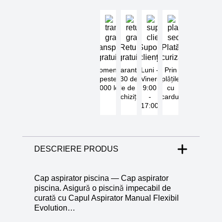
Transport
Retur
Suport
Plată
gratuit
gratuit
clienți
securizată
Comenzi
Garantat
Luni -
Prin
peste
30 de
Vineri
plățile
5000 lei
zile de la
9:00
cu
achiziție
-
cardul
17:00
DESCRIERE PRODUS
Cap aspirator piscina — Cap aspirator
piscina. Asigură o piscină impecabil de
curată cu Capul Aspirator Manual Flexibil
Evolution…