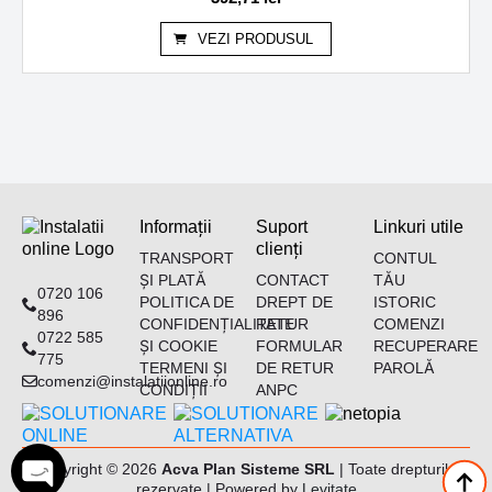
VEZI PRODUSUL
Informații
Suport
Linkuri utile
clienți
TRANSPORT
CONTUL
ȘI PLATĂ
CONTACT
TĂU
0720 106
POLITICA DE
DREPT DE
ISTORIC
896
CONFIDENȚIALITATE
RETUR
COMENZI
0722 585
ȘI COOKIE
FORMULAR
RECUPERARE
775
TERMENI ȘI
DE RETUR
PAROLĂ
comenzi@instalatiionline.ro
CONDIȚII
ANPC
Copyright © 2026
Acva Plan Sisteme SRL
| Toate drepturile
rezervate | Powered by
Levitate