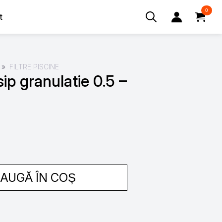
0
t
Search
for:
FILTRE PISCINE
isip granulatie 0.5 –
AUGĂ ÎN COȘ