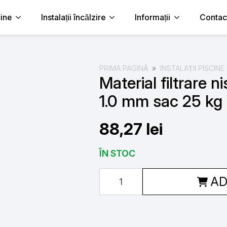
cine
Instalații încălzire
Informații
Contac
PRIMA PAGINĂ
INSTALAȚII PISCINE
Material filtrare n
1.0 mm sac 25 kg
88,27
lei
ÎN STOC
Cantitate
AD
Material
filtrare
nisip
granulatie
0.5
-