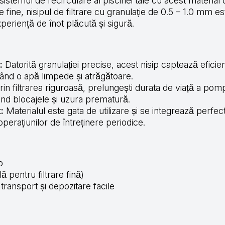
stemul de recirculare al piscinei tale cu acest material 
e fine, nisipul de filtrare cu granulație de 0.5 – 1.0 mm e
xperiență de înot plăcută și sigură.
:
Datorită granulației precise, acest nisip captează eficien
ând o apă limpede și atrăgătoare.
in filtrarea riguroasă, prelungești durata de viață a pom
tând blocajele și uzura prematură.
:
Materialul este gata de utilizare și se integrează perfect 
 operațiunilor de întreținere periodice.
p
ă pentru filtrare fină)
transport și depozitare facile