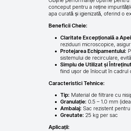
Obține performanțe optime pentru si
conceput pentru a reține impuritățil
apa curată și igienizată, oferind o e
Beneficii Cheie:
Claritate Excepțională a Apei
reziduuri microscopice, asigur
Protejarea Echipamentului:
Pr
sistemului de recirculare, evi
Simplu de Utilizat și Întreținut
fiind ușor de înlocuit în cadrul
Caracteristici Tehnice:
Tip:
Material de filtrare cu nisi
Granulație:
0.5 – 1.0 mm (ideal
Ambalaj:
Sac rezistent pentru 
Greutate:
25 kg per sac
Aplicații: