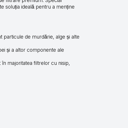
de filtrare premium. Special
ste soluția ideală pentru a menține
t particule de murdărie, alge și alte
pei și a altor componente ale
în majoritatea filtrelor cu nisip,