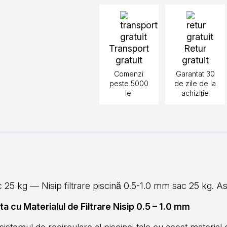
1.0
mm
sac
25
kg
Transport
Retur
gratuit
gratuit
Comenzi
Garantat 30
peste 5000
de zile de la
lei
achiziție
c 25 kg — Nisip filtrare piscină 0.5-1.0 mm sac 25 kg. Asi
 ta cu Materialul de Filtrare Nisip 0.5 – 1.0 mm