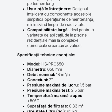
pe termen lung.
Ușurință în întreținere:
Designul
inteligent cu componente accesibile
simplifică operațiunile de mentenanță,
minimizând timpul de inactivitate.
Compatibilitate largă:
Ideal pentru o
varietate de aplicații, de la piscine
rezidențiale mari la complexe
comerciale și parcuri acvatice.
Specificații tehnice esențiale:
Model:
HS‑PRO650
Diametru:
650 mm
Debit nominal:
18 m³/h
Conexiuni:
2″
Presiune maximă de lucru:
1,5 bar
Presiune maximă test:
2,5 bar
Temperatură maximă a apei:
+50°C
Suprafață de filtrare:
0,33 m²
Greutate filtru (gol):
65 kg