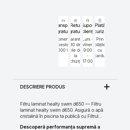
1
2M
cu
vana
multiport
Transport
Retur
Suport
Plată
gratuit
gratuit
clienți
securizată
Comenzi
Garantat
Luni -
Prin
peste
30 de
Vineri
plățile
5000 lei
zile de
9:00
cu
la
-
cardul
achiziție
17:00
DESCRIERE PRODUS
Filtru laminat healty swim d650 — Filtru
laminat healty swim d650. Asigură o apă
cristalină în piscina ta publică cu Filtrul…
Descoperă performanța supremă a