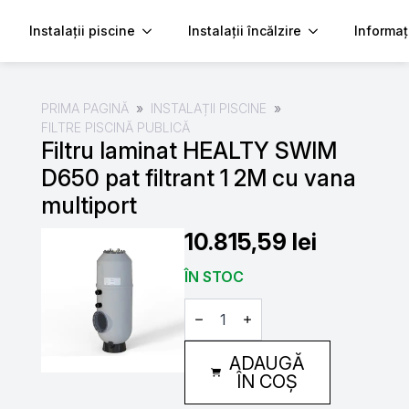
Instalații piscine
Instalații încălzire
Informaț
PRIMA PAGINĂ
INSTALAȚII PISCINE
FILTRE PISCINĂ PUBLICĂ
Filtru laminat HEALTY SWIM
D650 pat filtrant 1 2M cu vana
multiport
10.815,59
lei
ÎN STOC
Cantitate
Filtru
laminat
HEALTY
ADAUGĂ
SWIM
D650
ÎN COȘ
pat
filtrant