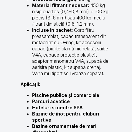
Material filtrant necesar:
450 kg
nisip cuarțos (0,4–0,8 mm) + 100 kg
pietriș (3–6 mm) sau 400 kg mediu
filtrant din sticlă (0,6–1,2 mm).
Incluse în pachet:
Corp filtru
preasamblat, capac transparent din
metacrilat cu O-ring, kit accesorii
capac (piulițe alamă nichelată, șaibe
V4A, capace protecție plastic),
adaptor manometru V4A, supapă de
aerisire plastic, kit supapă drenaj.
Vana multiport se livrează separat.
Aplicații:
Piscine publice și comerciale
Parcuri acvatice
Hoteluri și centre SPA
Bazine de înot pentru cluburi
sportive
Bazine ornamentale de mari